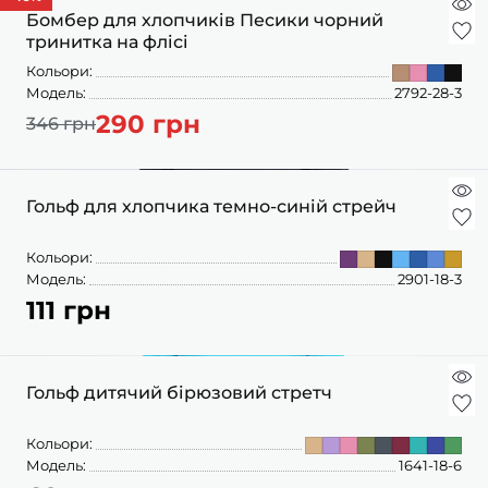
ПІЖАМИ
КОЛГОТКИ
КОМПЛЕКТИ
Бомбер для хлопчиків Песики чорний
КОЛГОТКИ
КОМПЛЕКТИ
ШКАРПЕТКИ
ШКАРПЕТКИ
тринитка на флісі
КУРТКИ
ФУТБОЛКИ
КОСТЮМИ
БОМБЕРИ
Кольори:
КОМБІНЕЗОНИ
КОМПЛЕКТИ
Модель:
2792-28-3
ШКАРПЕТКИ
ПІЖАМИ
КОМПЛЕКТИ
290 грн
СЛІДИ
ЛОНГСЛІВИ
346 грн
КОСТЮМИ
БЛУЗИ
ТЕРМОБІЛИЗНА
КОФТИНКИ
ЛОСИНИ
ФУТБОЛКИ
ДЖОГЕРИ
Гольф для хлопчика темно-синій стрейч
КУРТКИ
ХУДІ ЛОНГСЛІВИ
ПІЖАМИ
СВІТШОТИ
ПЕЛЮШКА-КОКОН
Кольори:
З ШАПОЧКОЮ
СУКНІ
ШАПКИ
Модель:
2901-18-3
ПЕРЧАТКИ
111 грн
ТЕРМОБІЛИЗНА
ШОРТИ
ПЛЕДИ
ФУТБОЛКИ
ШТАНИ ДЖОГЕРИ
СУКНІ
ХУДІ СВІТШОТИ
Гольф дитячий бірюзовий стретч
ФУТБОЛКИ
ШАПКИ ПОВ'ЯЗКИ
Кольори:
ЧОЛОВІЧКИ СЛІПИ
Модель:
1641-18-6