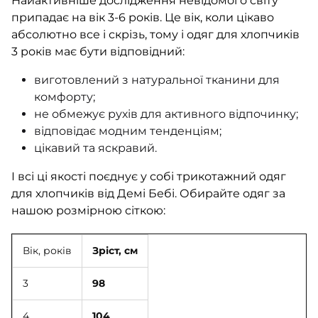
Найактивніше дослідження невідомого світу
припадає на вік 3-6 років. Це вік, коли цікаво
абсолютно все і скрізь, тому і одяг для хлопчиків
3 років має бути відповідний:
виготовлений з натуральної тканини для
комфорту;
не обмежує рухів для активного відпочинку;
відповідає модним тенденціям;
цікавий та яскравий.
І всі ці якості поєднує у собі трикотажний одяг
для хлопчиків від Демі Бебі. Обирайте одяг за
нашою розмірною сіткою:
Вік, років
Зріст, см
3
98
4
104