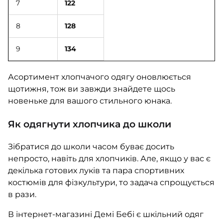
7
122
8
128
9
134
Асортимент хлопчачого одягу оновлюється
щотижня, тож ви завжди знайдете щось
новеньке для вашого стильного юнака.
Як одягнути хлопчика до школи
Зібратися до школи часом буває досить
непросто, навіть для хлопчиків. Але, якщо у вас є
декілька готових луків та пара спортивних
костюмів для фізкультури, то задача спрощується
в рази.
В інтернет-магазині Демі Бебі є шкільний одяг