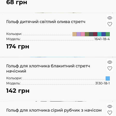
68 грн
ШАПОЧКИ
ШТАНЦІ
ПОВЗУНКИ
Гольф дитячий світлий олива стретч
Кольори:
Модель:
1641-18-4
174 грн
Гольф для хлопчика блакитний стретч
начісний
Кольори:
Модель:
3130-18-1
142 грн
Гольф для хлопчика сірий рубчик з начісом