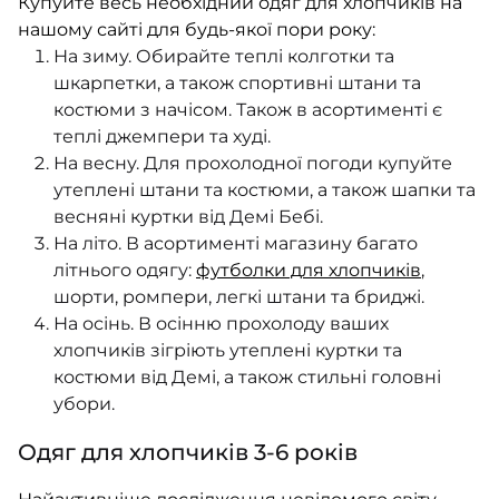
Купуйте весь необхідний одяг для хлопчиків на
нашому сайті для будь-якої пори року:
На зиму. Обирайте теплі колготки та
шкарпетки, а також спортивні штани та
костюми з начісом. Також в асортименті є
теплі джемпери та худі.
На весну. Для прохолодної погоди купуйте
утеплені штани та костюми, а також шапки та
весняні куртки від Демі Бебі.
На літо. В асортименті магазину багато
літнього одягу:
футболки для хлопчиків
,
шорти, ромпери, легкі штани та бриджі.
На осінь. В осінню прохолоду ваших
хлопчиків зігріють утеплені куртки та
костюми від Демі, а також стильні головні
убори.
Одяг для хлопчиків 3-6 років