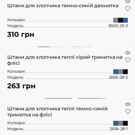
ПІЖАМИ
КОЛГОТКИ
КОМПЛЕКТИ
Штани для хлопчика темно-синій двонитка
КОЛГОТКИ
КОМПЛЕКТИ
ШКАРПЕТКИ
ШКАРПЕТКИ
КУРТКИ
ФУТБОЛКИ
КОСТЮМИ
БОМБЕРИ
Кольори:
КОМБІНЕЗОНИ
КОМПЛЕКТИ
Модель:
3600-29-3
ШКАРПЕТКИ
ПІЖАМИ
КОМПЛЕКТИ
310 грн
СЛІДИ
ЛОНГСЛІВИ
КОСТЮМИ
БЛУЗИ
ТЕРМОБІЛИЗНА
КОФТИНКИ
ЛОСИНИ
ФУТБОЛКИ
ДЖОГЕРИ
Штани для хлопчика теплі сірий тринитка на
КУРТКИ
ХУДІ ЛОНГСЛІВИ
флісі
ПІЖАМИ
СВІТШОТИ
ПЕЛЮШКА-КОКОН
Кольори:
З ШАПОЧКОЮ
СУКНІ
ШАПКИ
Модель:
2656-28-2
ПЕРЧАТКИ
263 грн
ТЕРМОБІЛИЗНА
ШОРТИ
ПЛЕДИ
ФУТБОЛКИ
ШТАНИ ДЖОГЕРИ
СУКНІ
ХУДІ СВІТШОТИ
Штани для хлопчика теплі темно-синій
тринитка на флісі
ФУТБОЛКИ
ШАПКИ ПОВ'ЯЗКИ
Кольори:
ЧОЛОВІЧКИ СЛІПИ
Модель:
2656-28-1