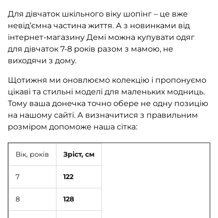
Для дівчаток шкільного віку шопінг – це вже
невід’ємна частина життя. А з новинками від
інтернет-магазину Демі можна купувати одяг
для дівчаток 7-8 років разом з мамою, не
виходячи з дому.
Щотижня ми оновлюємо колекцію і пропонуємо
цікаві та стильні моделі для маленьких модниць.
Тому ваша донечка точно обере не одну позицію
на нашому сайті. А визначитися з правильним
розміром допоможе наша сітка:
Вік, років
Зріст, см
7
122
8
128