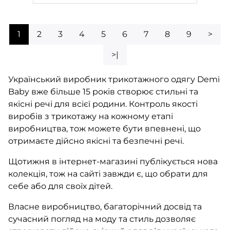
1
2
3
4
5
6
7
8
9
>
>|
Український виробник трикотажного одягу Demi
Baby вже більше 15 років створює стильні та
якісні речі для всієї родини. Контроль якості
виробів з трикотажу на кожному етапі
виробництва, тож можете бути впевнені, що
отримаєте дійсно якісні та безпечні речі.
Щотижня в інтернет-магазині публікується нова
колекція, тож на сайті завжди є, що обрати для
себе або для своїх дітей.
Власне виробництво, багаторічний досвід та
сучасний погляд на моду та стиль дозволяє