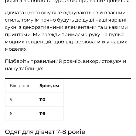
років з любов’ю та турботою про ваших донечок.
Дівчата цього віку вже відчувають свій власний
стиль, тому їм точно будуть до душі наші чарівні
сукні з декоративними елементами та цікавими
принтами. Ми завжди тримаємо руку на пульсі
модних тенденцій, щоб відтворювати їх у наших
моделях.
Підберіть правильний розмір, використовуючи
нашу таблицю:
Вік, років
Зріст, см
5
110
6
116
Одяг для дівчат 7-8 років