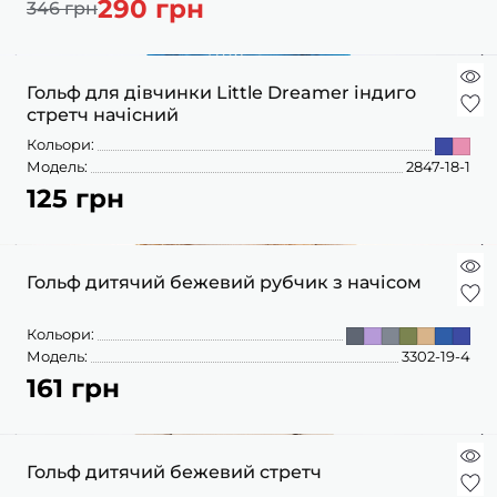
290 грн
ШАПОЧКИ
346 грн
ШТАНЦІ
ПОВЗУНКИ
Гольф для дівчинки Little Dreamer індиго
стретч начісний
Кольори:
Модель:
2847-18-1
125 грн
Гольф дитячий бежевий рубчик з начісом
Кольори:
Модель:
3302-19-4
161 грн
Гольф дитячий бежевий стретч