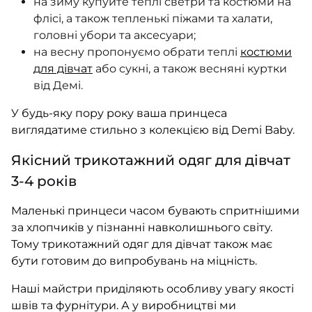
на зиму купуйте теплі светри та костюми на
флісі, а також тепленькі піжами та халати,
головні убори та аксесуари;
на весну пропонуємо обрати теплі
костюми
для дівчат
або сукні, а також весняні куртки
від Демі.
У будь-яку пору року ваша принцеса
виглядатиме стильно з колекцією від Demi Baby.
Якісний трикотажний одяг для дівчат
3-4 років
Маленькі принцеси часом бувають спритнішими
за хлопчиків у пізнанні навколишнього світу.
Тому трикотажний одяг для дівчат також має
бути готовим до випробувань на міцність.
Наші майстри приділяють особливу увагу якості
швів та фурнітури. А у виробництві ми