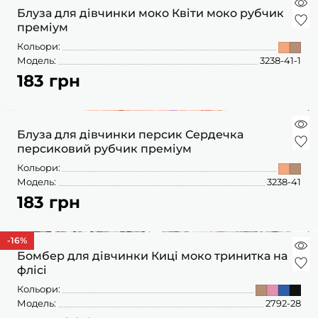
ПІЖАМИ
КОЛГОТКИ
КОМПЛЕКТИ
Блуза для дівчинки моко Квіти моко рубчик
КОЛГОТКИ
КОМПЛЕКТИ
ШКАРПЕТКИ
ШКАРПЕТКИ
преміум
КУРТКИ
ФУТБОЛКИ
КОСТЮМИ
БОМБЕРИ
Кольори:
КОМБІНЕЗОНИ
КОМПЛЕКТИ
Модель:
3238-41-1
ШКАРПЕТКИ
ПІЖАМИ
КОМПЛЕКТИ
183 грн
СЛІДИ
ЛОНГСЛІВИ
КОСТЮМИ
БЛУЗИ
ТЕРМОБІЛИЗНА
КОФТИНКИ
ЛОСИНИ
ФУТБОЛКИ
ДЖОГЕРИ
Блуза для дівчинки персик Сердечка
КУРТКИ
ХУДІ ЛОНГСЛІВИ
персиковий рубчик преміум
ПІЖАМИ
СВІТШОТИ
ПЕЛЮШКА-КОКОН
Кольори:
З ШАПОЧКОЮ
СУКНІ
ШАПКИ
Модель:
3238-41
ПЕРЧАТКИ
183 грн
ТЕРМОБІЛИЗНА
ШОРТИ
ПЛЕДИ
ФУТБОЛКИ
ШТАНИ ДЖОГЕРИ
-16
%
СУКНІ
ХУДІ СВІТШОТИ
Бомбер для дівчинки Киці моко тринитка на
флісі
ФУТБОЛКИ
ШАПКИ ПОВ'ЯЗКИ
Кольори:
ЧОЛОВІЧКИ СЛІПИ
Модель:
2792-28