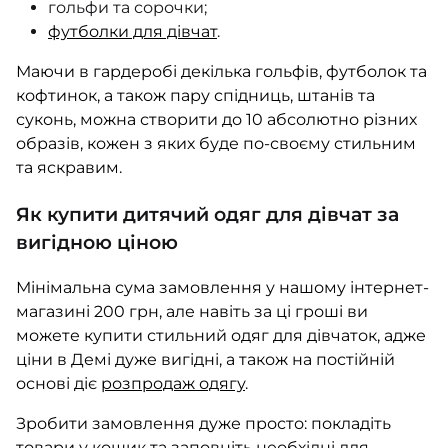
гольфи та сорочки;
футболки для дівчат
.
Маючи в гардеробі декілька гольфів, футболок та
кофтинок, а також пару спідниць, штанів та
суконь, можна створити до 10 абсолютно різних
образів, кожен з яких буде по-своєму стильним
та яскравим.
Як купити дитячий одяг для дівчат за
вигідною ціною
Мінімальна сума замовлення у нашому інтернет-
магазині 200 грн, але навіть за ці гроші ви
можете купити стильний одяг для дівчаток, адже
ціни в Демі дуже вигідні, а також на постійній
основі діє
розпродаж одягу
.
Зробити замовлення дуже просто: покладіть
товари у кошик та заповніть необхідні для