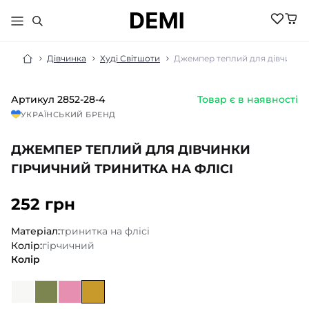
Дівчинка
Худі Світшоти
Джемпер теплий для дівчинки г
Артикул
2852-28-4
Товар є в наявності
МАЛЮКАМ
УКРАЇНСЬКИЙ БРЕНД
ДІВЧИНКА
ХЛОПЧИК
ДЖЕМПЕР ТЕПЛИЙ ДЛЯ ДІВЧИНКИ
НОВИНКИ
ЖІНКИ
НОВИНКИ
ГІРЧИЧНИЙ ТРИНИТКА НА ФЛІСІ
РОЗПРОДАЖ
НОВИНКИ
РОЗПРОДАЖ
НОВИНКИ
252 грн
АКСЕСУАРИ
РОЗПРОДАЖ
БІЛИЗНА
РОЗПРОДАЖ
БІЛИЗНА ПІЖАМИ
Матеріал:
тринитка на флісі
БІЛИЗНА
БОМБЕРИ КУРТКИ
Колір:
гірчичний
БІЛИЗНА
БОДІ ПІСОЧНИКИ
ГОЛЬФИ
Колір
ВЕЛОСИПЕДКИ
КОСТЮМИ
ШОРТИ
ДЖЕМПЕРИ
КОЛГОТКИ
ШКАРПЕТКИ
ЛОСИНИ
ГОЛЬФИ
ЖИЛЕТИ
КОСТЮМИ