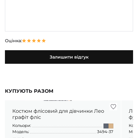
Оцінка:
Залишити відгук
КУПУЮТЬ РАЗОМ
Костюм флісовий для дівчинки Лео
Лонгслів для
графіт фліс
фул
Кольори:
Кол
Модель:
3494-37
Мод