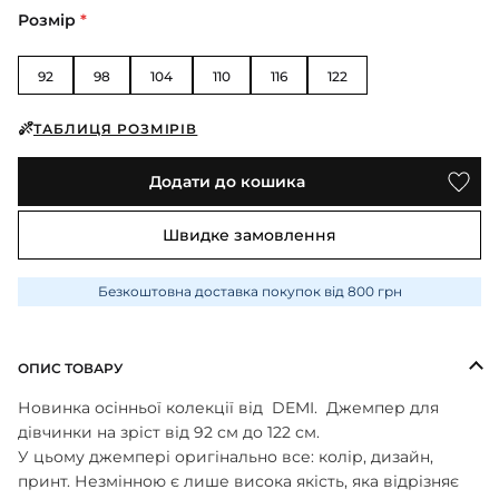
ПІЖАМИ
КОЛГОТКИ
КОМПЛЕКТИ
Розмір
*
КОЛГОТКИ
КОМПЛЕКТИ
ШКАРПЕТКИ
ШКАРПЕТКИ
КУРТКИ
ФУТБОЛКИ
КОСТЮМИ
БОМБЕРИ
92
98
104
110
116
122
КОМБІНЕЗОНИ
КОМПЛЕКТИ
ШКАРПЕТКИ
ПІЖАМИ
КОМПЛЕКТИ
СЛІДИ
ЛОНГСЛІВИ
ТАБЛИЦЯ РОЗМІРІВ
КОСТЮМИ
БЛУЗИ
ТЕРМОБІЛИЗНА
КОФТИНКИ
ЛОСИНИ
Додати до кошика
ФУТБОЛКИ
ДЖОГЕРИ
КУРТКИ
ХУДІ ЛОНГСЛІВИ
ПІЖАМИ
Швидке замовлення
СВІТШОТИ
ПЕЛЮШКА-КОКОН
З ШАПОЧКОЮ
СУКНІ
ШАПКИ
Безкоштовна доставка покупок від 800 грн
ПЕРЧАТКИ
ТЕРМОБІЛИЗНА
ШОРТИ
ПЛЕДИ
ФУТБОЛКИ
ШТАНИ ДЖОГЕРИ
ОПИС ТОВАРУ
СУКНІ
ХУДІ СВІТШОТИ
Новинка осінньої колекції від
DEMI.
Джемпер для
ФУТБОЛКИ
дівчинки на зріст від 92 см до 122 см.
ШАПКИ ПОВ'ЯЗКИ
У цьому джемпері оригінально все: колір, дизайн,
ЧОЛОВІЧКИ СЛІПИ
принт. Незмінною є лише висока якість, яка відрізняє