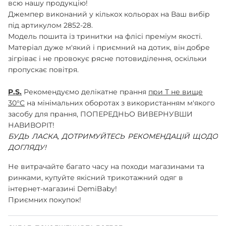
всю нашу продукцію!
ШАПОЧКИ
Джемпер виконаний у кількох кольорах на Ваш вибір
ШТАНЦІ
під артикулом 2852-28.
ПОВЗУНКИ
Модель пошита із тринитки на флісі преміум якості.
Матеріал дуже м'який і приємний на дотик, він добре
зігріває і не провокує рясне потовиділення, оскільки
пропускає повітря.
P.S.
Рекомендуємо делікатне прання
при Т не вище
30°C
на мінімальних оборотах з використанням м'якого
засобу для прання, ПОПЕРЕДНЬО ВИВЕРНУВШИ
НАВИВОРІТ!
БУДЬ ЛАСКА, ДОТРИМУЙТЕСЬ РЕКОМЕНДАЦІЙ ЩОДО
ДОГЛЯДУ!
Не витрачайте багато часу на походи магазинами та
ринками, купуйте якісний трикотажний одяг в
інтернет-магазині DemiBaby!
Приємних покупок!