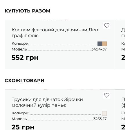
КУПУЮТЬ РАЗОМ
Костюм флісовий для дівчинки Лео
Дже
графіт фліс
гір
Кольори:
Кол
Модель:
3494-37
Мод
552 грн
25
СХОЖІ ТОВАРИ
Трусики для дівчаток Зірочки
Піж
молочний кулір пеньє
(фу
Кольори:
Кол
Модель:
3253-17
Мод
25 грн
23