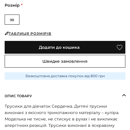
ПІЖАМИ
КОЛГОТКИ
КОМПЛЕКТИ
Розмір
*
КОЛГОТКИ
КОМПЛЕКТИ
ШКАРПЕТКИ
ШКАРПЕТКИ
КУРТКИ
ФУТБОЛКИ
КОСТЮМИ
БОМБЕРИ
98
КОМБІНЕЗОНИ
КОМПЛЕКТИ
ШКАРПЕТКИ
ПІЖАМИ
КОМПЛЕКТИ
СЛІДИ
ЛОНГСЛІВИ
ТАБЛИЦЯ РОЗМІРІВ
КОСТЮМИ
БЛУЗИ
ТЕРМОБІЛИЗНА
КОФТИНКИ
ЛОСИНИ
Додати до кошика
ФУТБОЛКИ
ДЖОГЕРИ
КУРТКИ
ХУДІ ЛОНГСЛІВИ
ПІЖАМИ
Швидке замовлення
СВІТШОТИ
ПЕЛЮШКА-КОКОН
З ШАПОЧКОЮ
СУКНІ
ШАПКИ
Безкоштовна доставка покупок від 800 грн
ПЕРЧАТКИ
ТЕРМОБІЛИЗНА
ШОРТИ
ПЛЕДИ
ФУТБОЛКИ
ШТАНИ ДЖОГЕРИ
ОПИС ТОВАРУ
СУКНІ
ХУДІ СВІТШОТИ
Трусики для дівчаток Сердечка. Дитячі трусики
ФУТБОЛКИ
виконані з якісного трикотажного матеріалу – куліра.
ШАПКИ ПОВ'ЯЗКИ
Моделька не тисне, не стискує в рухах і не викликає
ЧОЛОВІЧКИ СЛІПИ
алергічних реакцій. Трусики виконані в яскравому