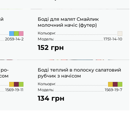
ий
Боді для малят Смайлик
молочний начіс (футер)
Кольори:
2059-14-2
Модель:
1751-14-10
152 грн
68
іро-
Боді теплий в полоску салатовий
ісом
рубчик з начісом
Кольори:
1569-19-11
Модель:
1569-19-7
134 грн