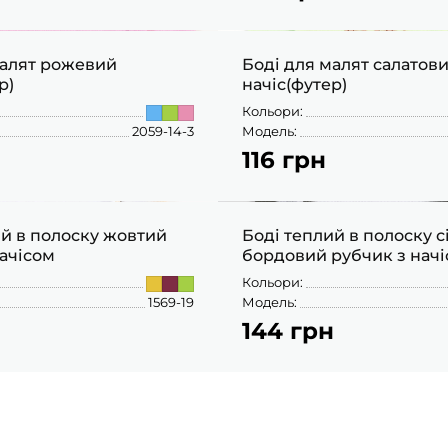
малят рожевий
Боді для малят салатов
р)
начіс(футер)
Кольори:
2059-14-3
Модель:
116 грн
68
74
80
74
ий в полоску жовтий
Боді теплий в полоску с
начісом
бордовий рубчик з нач
Кольори:
1569-19
Модель:
144 грн