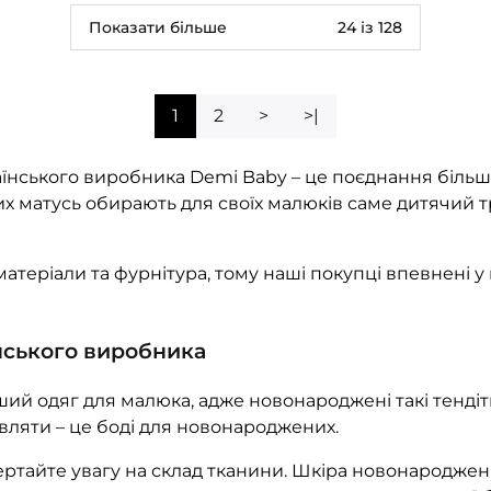
Показати більше
24 із 128
1
2
>
>|
їнського виробника Demi Baby – це поєднання більше, 
ких матусь обирають для своїх малюків саме дитячий т
теріали та фурнітура, тому наші покупці впевнені у 
їнського виробника
 одяг для малюка, адже новонароджені такі тендітн
вляти – це боді для новонароджених.
ртайте увагу на склад тканини. Шкіра новонароджени