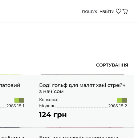
ПОШУК
УВІЙТИ
емовлят в інтернет-магазині Demi Baby. Якісний дитяч
68
СОРТУВАННЯ
алатовий
Боді гольф для малят хакі стрейч
з начісом
Кольори:
2985-18-1
Модель:
2985-18-2
124 грн
74
 рубчик з
Боді для малюків запорошена