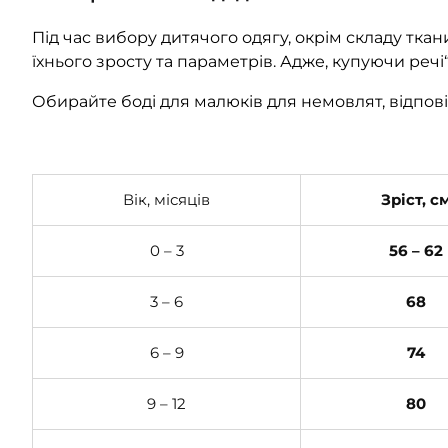
Під час вибору дитячого одягу, окрім складу ткан
їхнього зросту та параметрів. Адже, купуючи реч
Обирайте боді для малюків для немовлят, відповід
Вік, місяців
Зріст, с
0 – 3
56 – 62
3 – 6
68
6 – 9
74
9 – 12
80