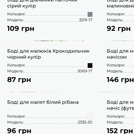
ЖИЛЕТИ
КОСТЮМИ
сірий кулір
малиновий 
ПІЖАМИ
КОЛГОТКИ
КОМПЛЕКТИ
КОЛГОТКИ
КОМПЛЕКТИ
ШКАРПЕТКИ
Кольори:
Кольори:
ШКАРПЕТКИ
КУРТКИ
Модель:
3219-17
Модель:
ФУТБОЛКИ
КОСТЮМИ
БОМБЕРИ
КОМБІНЕЗОНИ
109 грн
92 грн
КОМПЛЕКТИ
68
ШКАРПЕТКИ
ПІЖАМИ
КОМПЛЕКТИ
СЛІДИ
ЛОНГСЛІВИ
КОСТЮМИ
БЛУЗИ
ТЕРМОБІЛИЗНА
КОФТИНКИ
Боді для малюків Крокодильчик
ЛОСИНИ
Боді для м
ФУТБОЛКИ
ДЖОГЕРИ
чорний кулір
начісом
КУРТКИ
ХУДІ ЛОНГСЛІВИ
Кольори:
Кольори:
ПІЖАМИ
СВІТШОТИ
ПЕЛЮШКА-КОКОН
Модель:
3069-17
Модель:
З ШАПОЧКОЮ
СУКНІ
87 грн
146 грн
ШАПКИ
68
74
ПЕРЧАТКИ
ТЕРМОБІЛИЗНА
ШОРТИ
ПЛЕДИ
ФУТБОЛКИ
ШТАНИ ДЖОГЕРИ
Боді для малят білий рібана
Боді для 
СУКНІ
начіс (фут
ХУДІ СВІТШОТИ
Кольори:
Кольори:
ФУТБОЛКИ
ШАПКИ ПОВ'ЯЗКИ
Модель:
2335-20
Модель:
ЧОЛОВІЧКИ СЛІПИ
96 грн
152 грн
62
68
74
80