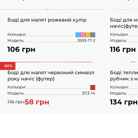
ШАПОЧКИ
ШТАНЦІ
Боді для малят рожевий кулір
Боді для 
ПОВЗУНКИ
начіс(футе
Кольори:
Кольори:
Модель:
3593-17-2
Модель:
106 грн
116 грн
62
86
-50
%
Боді для малят червоний символ
Боді тепл
року начіс (футер)
рубчик з 
Кольори:
Кольори:
Модель:
3113-14
Модель:
58 грн
134 грн
116 грн