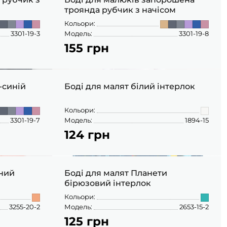
троянда рубчик з начісом
Кольори:
3301-19-3
Модель:
3301-19-8
155 грн
74
-синій
Боді для малят білий інтерлок
Кольори:
3301-19-7
Модель:
1894-15
124 грн
56
нний
Боді для малят Планети
бірюзовий інтерлок
Кольори:
3255-20-2
Модель:
2653-15-2
125 грн
80