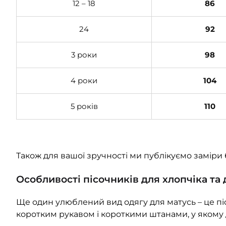
12 – 18
86
24
92
3 роки
98
4 роки
104
5 років
110
Також для вашої зручності ми публікуємо заміри бо
Особливості пісочників для хлопчіка та 
Ще один улюблений вид одягу для матусь – це піс
коротким рукавом і короткими штанами, у якому дуж