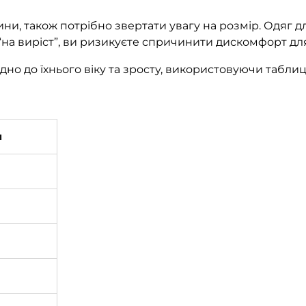
ини, також потрібно звертати увагу на розмір. Одяг д
і“на виріст”, ви ризикуєте спричинити дискомфорт дл
но до їхнього віку та зросту, використовуючи таблиц
м