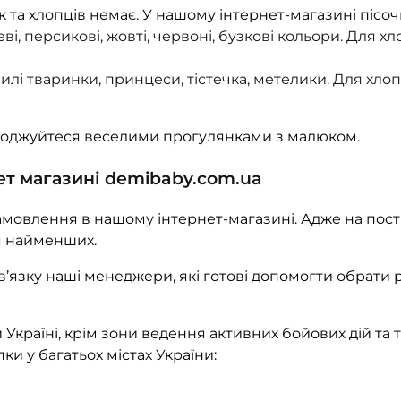
к та хлопців немає. У нашому інтернет-магазині пісоч
, персикові, жовті, червоні, бузкові кольори. Для хлоп
илі тваринки, принцеси, тістечка, метелики. Для хло
олоджуйтеся веселими прогулянками з малюком.
ет магазині demibaby.com.ua
овлення в нашому інтернет-магазині. Адже на постій
ля найменших.
 зв’язку наші менеджери, які готові допомогти обрати
Україні, крім зони ведення активних бойових дій та 
пки у багатьох містах України: