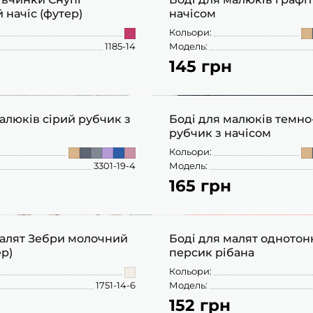
начіс (футер)
начісом
Кольори:
1185-14
Модель:
145 грн
68
74
80
92
80
86
92
алюків сірий рубчик з
Боді для малюків темно
рубчик з начісом
Кольори:
3301-19-4
Модель:
165 грн
80
98
малят Зебри молочний
Боді для малят одното
ер)
персик рібана
Кольори:
1751-14-6
Модель:
152 грн
56
62
68
74
80
56
62
68
74
80