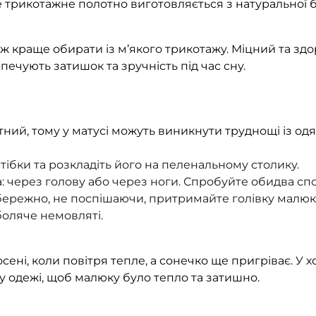
 трикотажне полотно виготовляється з натуральної б
ж краще обирати із м’якого трикотажу. Міцний та здо
печують затишок та зручність під час сну.
ий, тому у матусі можуть виникнути труднощі із од
стібки та розкладіть його на пеленальному столику.
 через голову або через ноги. Спробуйте обидва спо
бережно, не поспішаючи, притримайте голівку малюка 
боляче немовляті.
к осені, коли повітря тепле, а сонечко ще пригріває. 
у одежі, щоб малюку було тепло та затишно.