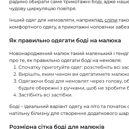
радимо обирати саме трикотажні боді, адже наше
чудову циркуляцію повітря.
Інший одяг для немовляти, наприклад,
сліпи
тако
комфортного одягу, а трикотажні чоловічки забез
Як правильно одягати боді на малюка
Новонароджений малюк такий маленький і тендітн
про те, як правильно одягати боді на немовля:
Спочатку приготуйте одяг: розстебніть всі за
Вирішіть, яким чином ви одягатимете малюка:
Одягаючи боді для немовлят через голову, о
будьте обережні з ручками, щоб не зробити 
Застібніть всі застібки.
Боді – ідеальний варіант одягу на літо та почато
натільну білизну для створення додаткового шар
Розмірна сітка боді для малюків