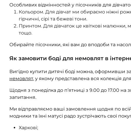
Особливих відмінностей у пісочників для дівчато
Кольором. Для дівчат ми обираємо ніжні рожеві
гірчичні, сірі та бежеві тони.
Принтом. Для дівчаток це квіткові малюнки, м
тощо.
Обирайте пісочники, які вам до вподоби та нас
Як замовити боді для немовлят в інтерн
Вигідно купити дитячі боді можна, оформивши зам
немовлят
, у якому представлена вся колекція д
Щодня з понеділка до п’ятниці з 9.00 до 17.00 на
запитання.
Ми відправляємо ваші замовлення щодня по всій 
модники та їхні матусі радо зустрічають свої поку
Харкові;