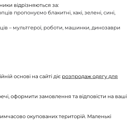
ники відрізняються за:
ців пропонуємо блакитні, хакі, зелені, сині,
пців – мультгерої, роботи, машинки, динозаври
ній основі на сайті діє
розпродаж одягу для
 речі, оформити замовлення та відповісти на ваші
тимчасово окупованих територій. Маленькі