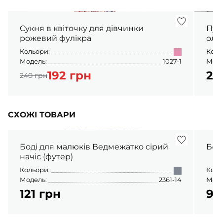
Сукня в квіточку для дівчинки
Пух
рожевий фулікра
оли
Кольори:
Кол
Модель:
1027-1
Мод
192 грн
22
240 грн
СХОЖІ ТОВАРИ
Боді для малюків Ведмежатко сірий
начіс (футер)
Кольори:
Кол
Модель:
2361-14
Мод
121 грн
95