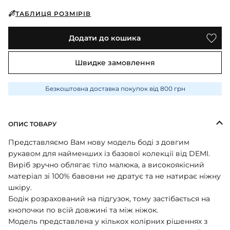
ПІЖАМИ
КОЛГОТКИ
КОМПЛЕКТИ
КОЛГОТКИ
КОМПЛЕКТИ
ТАБЛИЦЯ РОЗМІРІВ
ШКАРПЕТКИ
ШКАРПЕТКИ
КУРТКИ
ФУТБОЛКИ
КОСТЮМИ
БОМБЕРИ
КОМБІНЕЗОНИ
Додати до кошика
КОМПЛЕКТИ
ШКАРПЕТКИ
ПІЖАМИ
КОМПЛЕКТИ
СЛІДИ
ЛОНГСЛІВИ
КОСТЮМИ
Швидке замовлення
БЛУЗИ
ТЕРМОБІЛИЗНА
КОФТИНКИ
ЛОСИНИ
ФУТБОЛКИ
ДЖОГЕРИ
Безкоштовна доставка покупок від 800 грн
КУРТКИ
ХУДІ ЛОНГСЛІВИ
ПІЖАМИ
СВІТШОТИ
ПЕЛЮШКА-КОКОН
З ШАПОЧКОЮ
ОПИС ТОВАРУ
СУКНІ
ШАПКИ
ПЕРЧАТКИ
Представляємо Вам нову модель боді з довгим
ТЕРМОБІЛИЗНА
ШОРТИ
рукавом для найменших із базової колекції від DEMI.
ПЛЕДИ
ФУТБОЛКИ
Виріб зручно облягає тіло малюка, а високоякісний
ШТАНИ ДЖОГЕРИ
матеріал зі 100% бавовни не дратує та не натирає ніжну
СУКНІ
ХУДІ СВІТШОТИ
шкіру.
ФУТБОЛКИ
Бодік розрахований на підгузок, тому застібається на
ШАПКИ ПОВ'ЯЗКИ
кнопочки по всій довжині та між ніжок.
ЧОЛОВІЧКИ СЛІПИ
Модель представлена ​​у кількох колірних рішеннях з