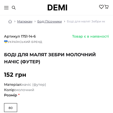
Малюкам
Боді Пісочники
Боді для малят Зебри молочн
Артикул
1751-14-6
Товар є в наявності
МАЛЮКАМ
УКРАЇНСЬКИЙ БРЕНД
ДІВЧИНКА
ХЛОПЧИК
БОДІ ДЛЯ МАЛЯТ ЗЕБРИ МОЛОЧНИЙ
НОВИНКИ
ЖІНКИ
НОВИНКИ
НАЧІС (ФУТЕР)
РОЗПРОДАЖ
НОВИНКИ
РОЗПРОДАЖ
НОВИНКИ
152 грн
АКСЕСУАРИ
РОЗПРОДАЖ
БІЛИЗНА
РОЗПРОДАЖ
БІЛИЗНА ПІЖАМИ
Матеріал:
начіс (футер)
БІЛИЗНА
БОМБЕРИ КУРТКИ
Колір:
молочний
БІЛИЗНА
БОДІ ПІСОЧНИКИ
ГОЛЬФИ
Розмір
*
ВЕЛОСИПЕДКИ
КОСТЮМИ
ШОРТИ
ДЖЕМПЕРИ
КОЛГОТКИ
ШКАРПЕТКИ
ЛОСИНИ
80
ГОЛЬФИ
ЖИЛЕТИ
КОСТЮМИ