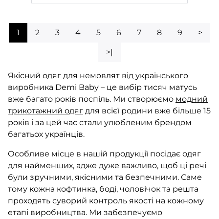
1
2
3
4
5
6
7
8
9
>
>|
Якісний одяг для немовлят від українського
виробника Demi Baby – це вибір тисяч матусь
вже багато років поспіль. Ми створюємо
модний
трикотажний одяг
для всієї родини вже більше 15
років і за цей час стали улюбленим брендом
багатьох українців.
Особливе місце в нашій продукції посідає одяг
для найменших, адже дуже важливо, щоб ці речі
були зручними, якісними та безпечними. Саме
тому кожна кофтинка, боді, чоловічок та решта
проходять суворий контроль якості на кожному
етапі виробництва. Ми забезпечуємо