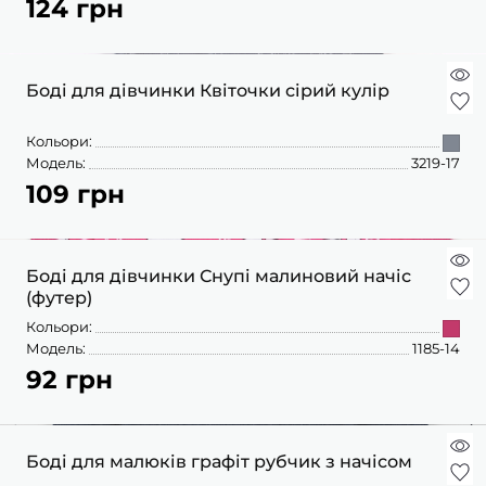
124 грн
ШАПОЧКИ
ШТАНЦІ
ПОВЗУНКИ
Боді для дівчинки Квіточки сірий кулір
Кольори:
Модель:
3219-17
109 грн
Боді для дівчинки Снупі малиновий начіс
(футер)
Кольори:
Модель:
1185-14
92 грн
Боді для малюків графіт рубчик з начісом