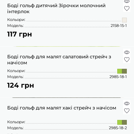
ПІЖАМИ
КОЛГОТКИ
КОМПЛЕКТИ
Боді гольф дитячий Зірочки молочний
КОЛГОТКИ
КОМПЛЕКТИ
ШКАРПЕТКИ
ШКАРПЕТКИ
інтерлок
КУРТКИ
ФУТБОЛКИ
КОСТЮМИ
БОМБЕРИ
Кольори:
КОМБІНЕЗОНИ
КОМПЛЕКТИ
Модель:
2158-15-1
ШКАРПЕТКИ
ПІЖАМИ
КОМПЛЕКТИ
117 грн
СЛІДИ
ЛОНГСЛІВИ
КОСТЮМИ
БЛУЗИ
ТЕРМОБІЛИЗНА
КОФТИНКИ
ЛОСИНИ
ФУТБОЛКИ
ДЖОГЕРИ
Боді гольф для малят салатовий стрейч з
КУРТКИ
ХУДІ ЛОНГСЛІВИ
начісом
ПІЖАМИ
СВІТШОТИ
ПЕЛЮШКА-КОКОН
Кольори:
З ШАПОЧКОЮ
СУКНІ
ШАПКИ
Модель:
2985-18-1
ПЕРЧАТКИ
124 грн
ТЕРМОБІЛИЗНА
ШОРТИ
ПЛЕДИ
ФУТБОЛКИ
ШТАНИ ДЖОГЕРИ
СУКНІ
ХУДІ СВІТШОТИ
Боді гольф для малят хакі стрейч з начісом
ФУТБОЛКИ
ШАПКИ ПОВ'ЯЗКИ
Кольори:
ЧОЛОВІЧКИ СЛІПИ
Модель:
2985-18-2