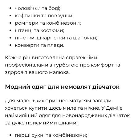
чоловічки та боді;
кофтинки та повзунки;
ромпери та комбінезони;
штанці та костюми;
пінетки, шкарпетки та шапочки;
конверти та пледи.
Кожна річ виготовлена справжніми
професіоналами з турботою про комфорт та
здоров’я вашого малюка.
Модний одяг для немовлят дівчаток
Для маленьких принцес матусям завжди
хочеться купити щось миле та ніжне. У Демі є
наймиліший одяг для новонароджених дівчаток
за дуже приємними цінами:
перші сукні та комбінезони;