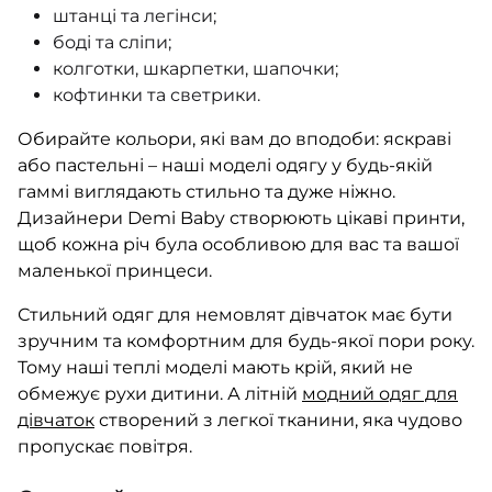
штанці та легінси;
боді та сліпи;
колготки, шкарпетки, шапочки;
кофтинки та светрики.
Обирайте кольори, які вам до вподоби: яскраві
або пастельні – наші моделі одягу у будь-якій
гаммі виглядають стильно та дуже ніжно.
Дизайнери Demi Baby створюють цікаві принти,
щоб кожна річ була особливою для вас та вашої
маленької принцеси.
Стильний одяг для немовлят дівчаток має бути
зручним та комфортним для будь-якої пори року.
Тому наші теплі моделі мають крій, який не
обмежує рухи дитини. А літній
модний одяг для
дівчаток
створений з легкої тканини, яка чудово
пропускає повітря.