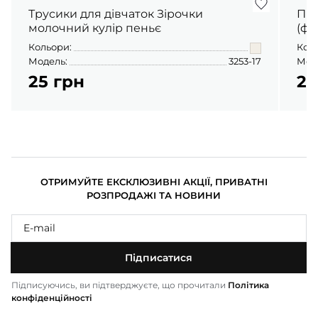
Трусики для дівчаток Зірочки
Піж
молочний кулір пеньє
(фу
Кольори:
Кол
Модель:
3253-17
Мод
25 грн
23
ОТРИМУЙТЕ ЕКСКЛЮЗИВНІ АКЦІЇ, ПРИВАТНІ
РОЗПРОДАЖІ ТА НОВИНИ
Підписатися
Підписуючись, ви підтверджуєте, що прочитали
Політика
конфіденційності