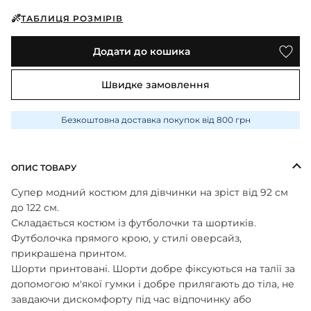
ПІЖАМИ
КОЛГОТКИ
КОМПЛЕКТИ
КОЛГОТКИ
КОМПЛЕКТИ
ТАБЛИЦЯ РОЗМІРІВ
ШКАРПЕТКИ
ШКАРПЕТКИ
КУРТКИ
ФУТБОЛКИ
КОСТЮМИ
БОМБЕРИ
КОМБІНЕЗОНИ
Додати до кошика
КОМПЛЕКТИ
ШКАРПЕТКИ
ПІЖАМИ
КОМПЛЕКТИ
СЛІДИ
ЛОНГСЛІВИ
КОСТЮМИ
Швидке замовлення
БЛУЗИ
ТЕРМОБІЛИЗНА
КОФТИНКИ
ЛОСИНИ
ФУТБОЛКИ
ДЖОГЕРИ
Безкоштовна доставка покупок від 800 грн
КУРТКИ
ХУДІ ЛОНГСЛІВИ
ПІЖАМИ
СВІТШОТИ
ПЕЛЮШКА-КОКОН
З ШАПОЧКОЮ
ОПИС ТОВАРУ
СУКНІ
ШАПКИ
ПЕРЧАТКИ
Супер модний костюм для дівчинки на зріст від 92 см
ТЕРМОБІЛИЗНА
ШОРТИ
до 122 см.
ПЛЕДИ
ФУТБОЛКИ
Складається костюм із футболочки та шортиків.
ШТАНИ ДЖОГЕРИ
Футболочка прямого крою, у стилі оверсайз,
СУКНІ
ХУДІ СВІТШОТИ
прикрашена принтом.
ФУТБОЛКИ
Шорти принтовані.
Шорти добре фіксуються на талії за
ШАПКИ ПОВ'ЯЗКИ
допомогою м'якої гумки і добре прилягають до тіла, не
ЧОЛОВІЧКИ СЛІПИ
завдаючи дискомфорту під час відпочинку або