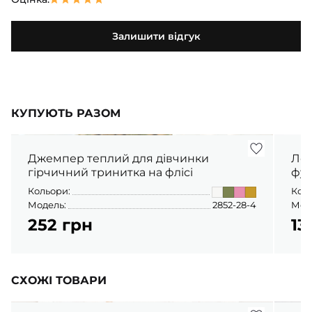
Залишити відгук
КУПУЮТЬ РАЗОМ
Джемпер теплий для дівчинки
Лонгслів для
гірчичний тринитка на флісі
фул
Кольори:
Кол
Модель:
2852-28-4
Мод
252 грн
13
СХОЖІ ТОВАРИ