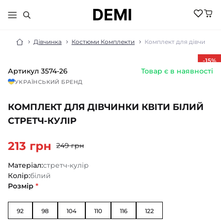
Дівчинка
Костюми Комплекти
Комплект для дівчинки К
-15
%
Артикул
3574-26
Товар є в наявності
МАЛЮКАМ
УКРАЇНСЬКИЙ БРЕНД
ДІВЧИНКА
ХЛОПЧИК
КОМПЛЕКТ ДЛЯ ДІВЧИНКИ КВІТИ БІЛИЙ
НОВИНКИ
ЖІНКИ
НОВИНКИ
СТРЕТЧ-КУЛІР
РОЗПРОДАЖ
НОВИНКИ
РОЗПРОДАЖ
НОВИНКИ
213 грн
АКСЕСУАРИ
249 грн
РОЗПРОДАЖ
БІЛИЗНА
РОЗПРОДАЖ
БІЛИЗНА ПІЖАМИ
Матеріал:
стретч-кулір
БІЛИЗНА
БОМБЕРИ КУРТКИ
Колір:
білий
БІЛИЗНА
БОДІ ПІСОЧНИКИ
ГОЛЬФИ
Розмір
*
ВЕЛОСИПЕДКИ
КОСТЮМИ
ШОРТИ
ДЖЕМПЕРИ
КОЛГОТКИ
ШКАРПЕТКИ
ЛОСИНИ
92
98
104
110
116
122
ГОЛЬФИ
ЖИЛЕТИ
КОСТЮМИ