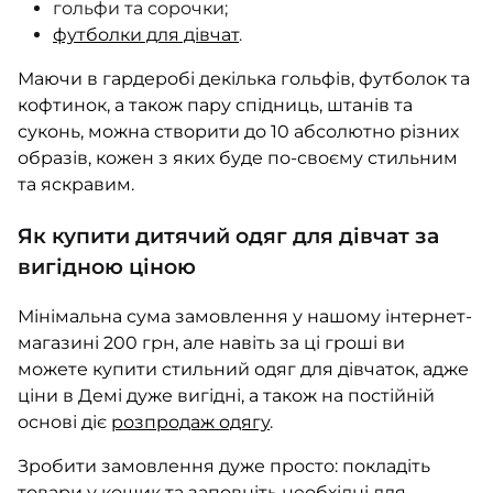
гольфи та сорочки;
футболки для дівчат
.
Маючи в гардеробі декілька гольфів, футболок та
кофтинок, а також пару спідниць, штанів та
суконь, можна створити до 10 абсолютно різних
образів, кожен з яких буде по-своєму стильним
та яскравим.
Як купити дитячий одяг для дівчат за
вигідною ціною
Мінімальна сума замовлення у нашому інтернет-
магазині 200 грн, але навіть за ці гроші ви
можете купити стильний одяг для дівчаток, адже
ціни в Демі дуже вигідні, а також на постійній
основі діє
розпродаж одягу
.
Зробити замовлення дуже просто: покладіть
товари у кошик та заповніть необхідні для