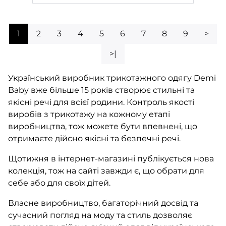
1
2
3
4
5
6
7
8
9
>
>|
Український виробник трикотажного одягу Demi
Baby вже більше 15 років створює стильні та
якісні речі для всієї родини. Контроль якості
виробів з трикотажу на кожному етапі
виробництва, тож можете бути впевнені, що
отримаєте дійсно якісні та безпечні речі.
Щотижня в інтернет-магазині публікується нова
колекція, тож на сайті завжди є, що обрати для
себе або для своїх дітей.
Власне виробництво, багаторічний досвід та
сучасний погляд на моду та стиль дозволяє