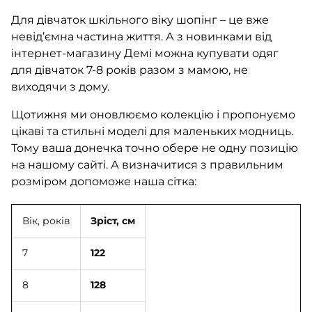
Для дівчаток шкільного віку шопінг – це вже
невід’ємна частина життя. А з новинками від
інтернет-магазину Демі можна купувати одяг
для дівчаток 7-8 років разом з мамою, не
виходячи з дому.
Щотижня ми оновлюємо колекцію і пропонуємо
цікаві та стильні моделі для маленьких модниць.
Тому ваша донечка точно обере не одну позицію
на нашому сайті. А визначитися з правильним
розміром допоможе наша сітка:
Вік, років
Зріст, см
7
122
8
128