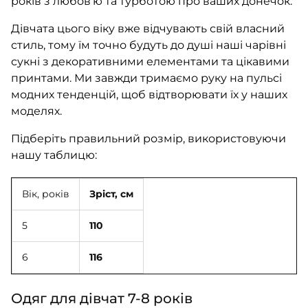
років з любов’ю та турботою про ваших донечок.
Дівчата цього віку вже відчувають свій власний
стиль, тому їм точно будуть до душі наші чарівні
сукні з декоративними елементами та цікавими
принтами. Ми завжди тримаємо руку на пульсі
модних тенденцій, щоб відтворювати їх у наших
моделях.
Підберіть правильний розмір, використовуючи
нашу таблицю:
Вік, років
Зріст, см
5
110
6
116
Одяг для дівчат 7-8 років