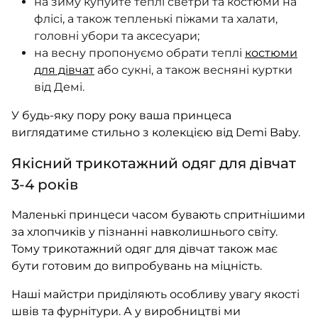
на зиму купуйте теплі светри та костюми на
флісі, а також тепленькі піжами та халати,
головні убори та аксесуари;
на весну пропонуємо обрати теплі
костюми
для дівчат
або сукні, а також весняні куртки
від Демі.
У будь-яку пору року ваша принцеса
виглядатиме стильно з колекцією від Demi Baby.
Якісний трикотажний одяг для дівчат
3-4 років
Маленькі принцеси часом бувають спритнішими
за хлопчиків у пізнанні навколишнього світу.
Тому трикотажний одяг для дівчат також має
бути готовим до випробувань на міцність.
Наші майстри приділяють особливу увагу якості
швів та фурнітури. А у виробництві ми