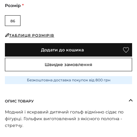
ПІЖАМИ
КОЛГОТКИ
КОМПЛЕКТИ
Розмір
*
КОЛГОТКИ
КОМПЛЕКТИ
ШКАРПЕТКИ
ШКАРПЕТКИ
КУРТКИ
ФУТБОЛКИ
КОСТЮМИ
БОМБЕРИ
86
КОМБІНЕЗОНИ
КОМПЛЕКТИ
ШКАРПЕТКИ
ПІЖАМИ
КОМПЛЕКТИ
СЛІДИ
ЛОНГСЛІВИ
ТАБЛИЦЯ РОЗМІРІВ
КОСТЮМИ
БЛУЗИ
ТЕРМОБІЛИЗНА
КОФТИНКИ
ЛОСИНИ
Додати до кошика
ФУТБОЛКИ
ДЖОГЕРИ
КУРТКИ
ХУДІ ЛОНГСЛІВИ
ПІЖАМИ
Швидке замовлення
СВІТШОТИ
ПЕЛЮШКА-КОКОН
З ШАПОЧКОЮ
СУКНІ
ШАПКИ
Безкоштовна доставка покупок від 800 грн
ПЕРЧАТКИ
ТЕРМОБІЛИЗНА
ШОРТИ
ПЛЕДИ
ФУТБОЛКИ
ШТАНИ ДЖОГЕРИ
ОПИС ТОВАРУ
СУКНІ
ХУДІ СВІТШОТИ
Модний і яскравий дитячий гольф відмінно сідає по
ФУТБОЛКИ
фігурці. Гольфик виготовлений з якісного полотна -
ШАПКИ ПОВ'ЯЗКИ
стретчу.
ЧОЛОВІЧКИ СЛІПИ