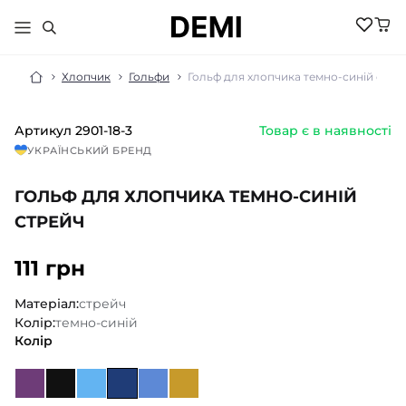
Хлопчик
Гольфи
Гольф для хлопчика темно-синій стре
Артикул
2901-18-3
Товар є в наявності
МАЛЮКАМ
УКРАЇНСЬКИЙ БРЕНД
ДІВЧИНКА
ХЛОПЧИК
ГОЛЬФ ДЛЯ ХЛОПЧИКА ТЕМНО-СИНІЙ
НОВИНКИ
ЖІНКИ
НОВИНКИ
СТРЕЙЧ
РОЗПРОДАЖ
НОВИНКИ
РОЗПРОДАЖ
НОВИНКИ
111 грн
АКСЕСУАРИ
РОЗПРОДАЖ
БІЛИЗНА
РОЗПРОДАЖ
БІЛИЗНА ПІЖАМИ
Матеріал:
стрейч
БІЛИЗНА
БОМБЕРИ КУРТКИ
Колір:
темно-синій
БІЛИЗНА
БОДІ ПІСОЧНИКИ
ГОЛЬФИ
Колір
ВЕЛОСИПЕДКИ
КОСТЮМИ
ШОРТИ
ДЖЕМПЕРИ
КОЛГОТКИ
ШКАРПЕТКИ
ЛОСИНИ
ГОЛЬФИ
ЖИЛЕТИ
КОСТЮМИ