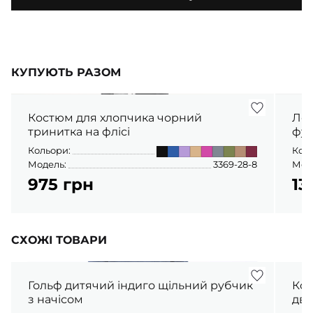
КУПУЮТЬ РАЗОМ
Костюм для хлопчика чорний
Лон
тринитка на флісі
фул
Кольори:
Кол
Модель:
3369-28-8
Мод
975 грн
13
СХОЖІ ТОВАРИ
Гольф дитячий індиго щільний рубчик
Кос
з начісом
дво