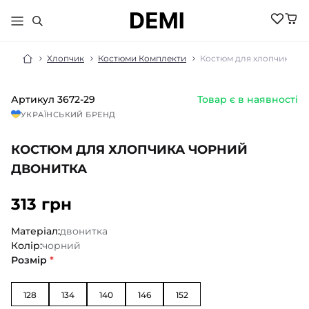
Хлопчик
Костюми Комплекти
Костюм для хлопчика чо
Артикул
3672-29
Товар є в наявності
МАЛЮКАМ
УКРАЇНСЬКИЙ БРЕНД
ДІВЧИНКА
ХЛОПЧИК
КОСТЮМ ДЛЯ ХЛОПЧИКА ЧОРНИЙ
НОВИНКИ
ЖІНКИ
НОВИНКИ
ДВОНИТКА
РОЗПРОДАЖ
НОВИНКИ
РОЗПРОДАЖ
НОВИНКИ
313 грн
АКСЕСУАРИ
РОЗПРОДАЖ
БІЛИЗНА
РОЗПРОДАЖ
БІЛИЗНА ПІЖАМИ
Матеріал:
двонитка
БІЛИЗНА
БОМБЕРИ КУРТКИ
Колір:
чорний
БІЛИЗНА
БОДІ ПІСОЧНИКИ
ГОЛЬФИ
Розмір
*
ВЕЛОСИПЕДКИ
КОСТЮМИ
ШОРТИ
ДЖЕМПЕРИ
КОЛГОТКИ
ШКАРПЕТКИ
ЛОСИНИ
128
134
140
146
152
ГОЛЬФИ
ЖИЛЕТИ
КОСТЮМИ