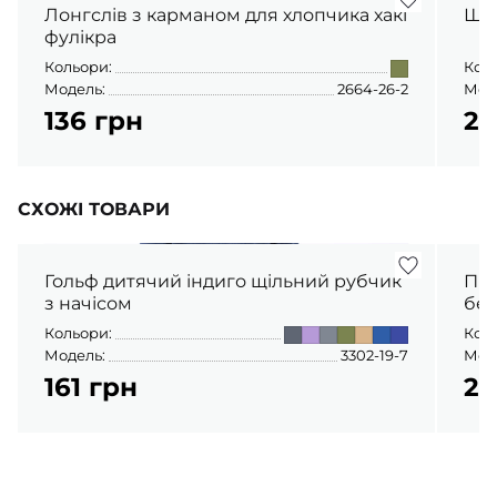
Лонгслів з карманом для хлопчика хакі
Шта
фулікра
Кольори:
Кол
Модель:
2664-26-2
Мод
136 грн
22
СХОЖІ ТОВАРИ
Гольф дитячий індиго щільний рубчик
Піж
з начісом
беж
Кольори:
Кол
Модель:
3302-19-7
Мод
161 грн
20