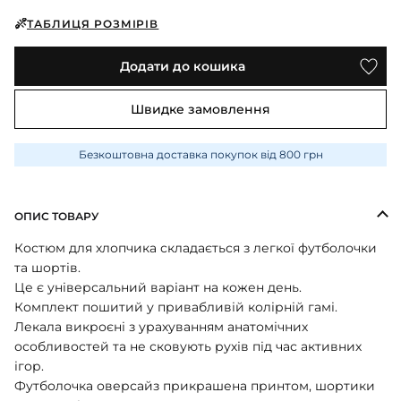
ПІЖАМИ
КОЛГОТКИ
КОМПЛЕКТИ
КОЛГОТКИ
КОМПЛЕКТИ
ТАБЛИЦЯ РОЗМІРІВ
ШКАРПЕТКИ
ШКАРПЕТКИ
КУРТКИ
ФУТБОЛКИ
КОСТЮМИ
БОМБЕРИ
КОМБІНЕЗОНИ
Додати до кошика
КОМПЛЕКТИ
ШКАРПЕТКИ
ПІЖАМИ
КОМПЛЕКТИ
СЛІДИ
ЛОНГСЛІВИ
КОСТЮМИ
Швидке замовлення
БЛУЗИ
ТЕРМОБІЛИЗНА
КОФТИНКИ
ЛОСИНИ
ФУТБОЛКИ
ДЖОГЕРИ
Безкоштовна доставка покупок від 800 грн
КУРТКИ
ХУДІ ЛОНГСЛІВИ
ПІЖАМИ
СВІТШОТИ
ПЕЛЮШКА-КОКОН
З ШАПОЧКОЮ
ОПИС ТОВАРУ
СУКНІ
ШАПКИ
ПЕРЧАТКИ
Костюм для хлопчика складається з легкої футболочки
ТЕРМОБІЛИЗНА
ШОРТИ
та шортів.
ПЛЕДИ
ФУТБОЛКИ
Це є універсальний варіант на кожен день.
ШТАНИ ДЖОГЕРИ
Комплект пошитий у привабливій колірній гамі.
СУКНІ
ХУДІ СВІТШОТИ
Лекала викроєні з урахуванням анатомічних
ФУТБОЛКИ
особливостей та не сковують рухів під час активних
ШАПКИ ПОВ'ЯЗКИ
ігор.
ЧОЛОВІЧКИ СЛІПИ
Футболочка оверсайз прикрашена принтом, шортики