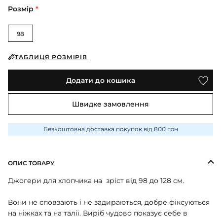
ПІЖАМИ
КОЛГОТКИ
КОМПЛЕКТИ
Розмір
*
КОЛГОТКИ
КОМПЛЕКТИ
ШКАРПЕТКИ
ШКАРПЕТКИ
КУРТКИ
ФУТБОЛКИ
КОСТЮМИ
БОМБЕРИ
98
КОМБІНЕЗОНИ
КОМПЛЕКТИ
ШКАРПЕТКИ
ПІЖАМИ
КОМПЛЕКТИ
СЛІДИ
ЛОНГСЛІВИ
ТАБЛИЦЯ РОЗМІРІВ
КОСТЮМИ
БЛУЗИ
ТЕРМОБІЛИЗНА
КОФТИНКИ
ЛОСИНИ
Додати до кошика
ФУТБОЛКИ
ДЖОГЕРИ
КУРТКИ
ХУДІ ЛОНГСЛІВИ
ПІЖАМИ
Швидке замовлення
СВІТШОТИ
ПЕЛЮШКА-КОКОН
З ШАПОЧКОЮ
СУКНІ
ШАПКИ
Безкоштовна доставка покупок від 800 грн
ПЕРЧАТКИ
ТЕРМОБІЛИЗНА
ШОРТИ
ПЛЕДИ
ФУТБОЛКИ
ШТАНИ ДЖОГЕРИ
ОПИС ТОВАРУ
СУКНІ
ХУДІ СВІТШОТИ
Джогери для хлопчика на зріст від 98 до 128 см.
ФУТБОЛКИ
ШАПКИ ПОВ'ЯЗКИ
Вони не сповзають і не задираються, добре фіксуються
ЧОЛОВІЧКИ СЛІПИ
на ніжках та на талії. Виріб чудово показує себе в