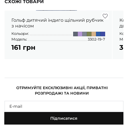
СХОЖІ ТОВАРИ
Гольф дитячий індиго щільний рубчик
Кос
з начісом
дво
Кольори:
Кол
Модель:
3302-19-7
Мод
161 грн
31
ОТРИМУЙТЕ ЕКСКЛЮЗИВНІ АКЦІЇ, ПРИВАТНІ
РОЗПРОДАЖІ ТА НОВИНИ
Підписатися