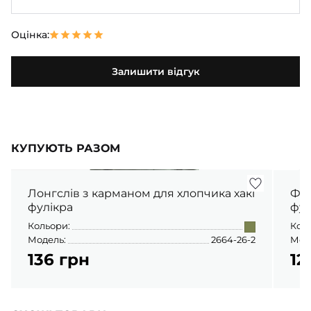
Оцінка:
Залишити відгук
КУПУЮТЬ РАЗОМ
Лонгслів з карманом для хлопчика хакі
Фут
фулікра
фул
Кольори:
Кол
Модель:
2664-26-2
Мод
136 грн
12