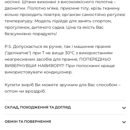
носінні. Штани виконані з високоякісного полотна –
ШАПОЧКИ
двонитки. Полотно м'яке, приємне тілу, крізь тканину
ШТАНЦІ
вільно проходить повітря, організм самостійно регулює
ПОВЗУНКИ
температуру. Модель підійде для занять спортом,
прогулянок, дитячого садка. Ціна та якість Вас
безсумнівно порадують!
P.S. Допускається як ручне, так і машинне прання
("делікатне") при Т не вище 30°C з використанням
неагресивних засобів для прання, ПОПЕРЕДНЬО
ВИВЕРНУВШИ НАВИВОРІТ! При полосканні краще
використовувати кондиціонер.
Купити виріб Ви можете зручним для Вас способом –
оптом чи вроздріб.
СКЛАД, ПОХОДЖЕННЯ ТА ДОГЛЯД
ОБМІН ТА ПОВЕРНЕННЯ