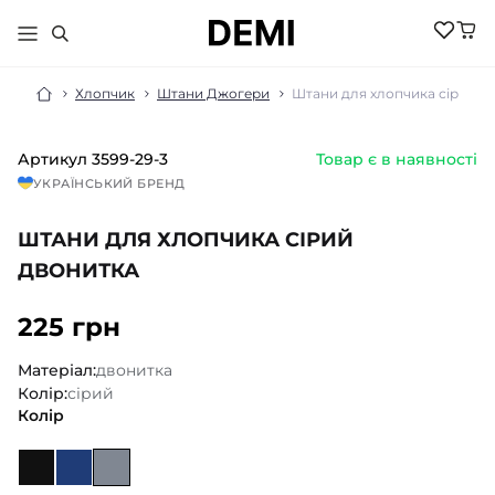
Хлопчик
Штани Джогери
Штани для хлопчика сірий д
Артикул
3599-29-3
Товар є в наявності
МАЛЮКАМ
УКРАЇНСЬКИЙ БРЕНД
ДІВЧИНКА
ХЛОПЧИК
ШТАНИ ДЛЯ ХЛОПЧИКА СІРИЙ
НОВИНКИ
ЖІНКИ
НОВИНКИ
ДВОНИТКА
РОЗПРОДАЖ
НОВИНКИ
РОЗПРОДАЖ
НОВИНКИ
225 грн
АКСЕСУАРИ
РОЗПРОДАЖ
БІЛИЗНА
РОЗПРОДАЖ
БІЛИЗНА ПІЖАМИ
Матеріал:
двонитка
БІЛИЗНА
БОМБЕРИ КУРТКИ
Колір:
сірий
БІЛИЗНА
БОДІ ПІСОЧНИКИ
ГОЛЬФИ
Колір
ВЕЛОСИПЕДКИ
КОСТЮМИ
ШОРТИ
ДЖЕМПЕРИ
КОЛГОТКИ
ШКАРПЕТКИ
ЛОСИНИ
ГОЛЬФИ
ЖИЛЕТИ
КОСТЮМИ