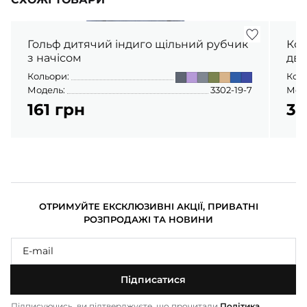
Гольф дитячий індиго щільний рубчик
Кос
з начісом
дво
Кольори:
Кол
Модель:
3302-19-7
Мод
161 грн
31
ОТРИМУЙТЕ ЕКСКЛЮЗИВНІ АКЦІЇ, ПРИВАТНІ
РОЗПРОДАЖІ ТА НОВИНИ
Підписатися
Підписуючись, ви підтверджуєте, що прочитали
Політика