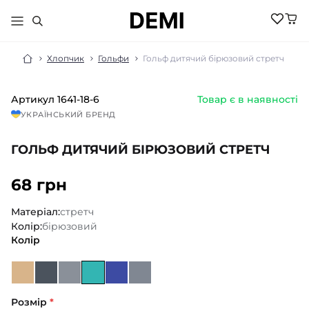
Хлопчик
Гольфи
Гольф дитячий бірюзовий стретч
Артикул
1641-18-6
Товар є в наявності
МАЛЮКАМ
УКРАЇНСЬКИЙ БРЕНД
ДІВЧИНКА
ХЛОПЧИК
ГОЛЬФ ДИТЯЧИЙ БІРЮЗОВИЙ СТРЕТЧ
НОВИНКИ
ЖІНКИ
НОВИНКИ
РОЗПРОДАЖ
68 грн
НОВИНКИ
РОЗПРОДАЖ
НОВИНКИ
АКСЕСУАРИ
РОЗПРОДАЖ
Матеріал:
стретч
БІЛИЗНА
РОЗПРОДАЖ
Колір:
бірюзовий
БІЛИЗНА ПІЖАМИ
БІЛИЗНА
Колір
БОМБЕРИ КУРТКИ
БІЛИЗНА
БОДІ ПІСОЧНИКИ
ГОЛЬФИ
ВЕЛОСИПЕДКИ
КОСТЮМИ
ШОРТИ
ДЖЕМПЕРИ
КОЛГОТКИ
ШКАРПЕТКИ
ЛОСИНИ
ГОЛЬФИ
ЖИЛЕТИ
Розмір
*
КОСТЮМИ