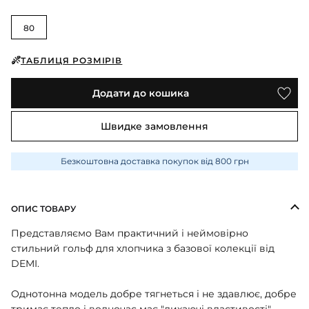
ПІЖАМИ
КОЛГОТКИ
КОМПЛЕКТИ
КОЛГОТКИ
КОМПЛЕКТИ
ШКАРПЕТКИ
ШКАРПЕТКИ
80
КУРТКИ
ФУТБОЛКИ
КОСТЮМИ
БОМБЕРИ
КОМБІНЕЗОНИ
КОМПЛЕКТИ
ТАБЛИЦЯ РОЗМІРІВ
ШКАРПЕТКИ
ПІЖАМИ
КОМПЛЕКТИ
СЛІДИ
ЛОНГСЛІВИ
КОСТЮМИ
БЛУЗИ
Додати до кошика
ТЕРМОБІЛИЗНА
КОФТИНКИ
ЛОСИНИ
ФУТБОЛКИ
ДЖОГЕРИ
Швидке замовлення
КУРТКИ
ХУДІ ЛОНГСЛІВИ
ПІЖАМИ
СВІТШОТИ
ПЕЛЮШКА-КОКОН
Безкоштовна доставка покупок від 800 грн
З ШАПОЧКОЮ
СУКНІ
ШАПКИ
ПЕРЧАТКИ
ТЕРМОБІЛИЗНА
ШОРТИ
ОПИС ТОВАРУ
ПЛЕДИ
ФУТБОЛКИ
ШТАНИ ДЖОГЕРИ
Представляємо Вам практичний і неймовірно
СУКНІ
ХУДІ СВІТШОТИ
стильний гольф для хлопчика з базової колекції від
DEMI.
ФУТБОЛКИ
ШАПКИ ПОВ'ЯЗКИ
ЧОЛОВІЧКИ СЛІПИ
Однотонна модель добре тягнеться і не здавлює, добре
тримає тепло і водночас має "дихаючі властивості".