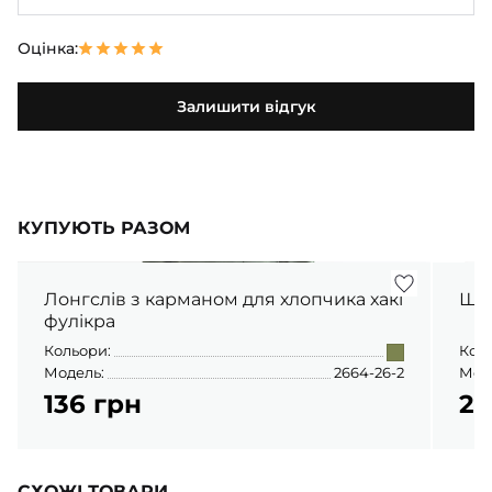
Оцінка:
Залишити відгук
КУПУЮТЬ РАЗОМ
Лонгслів з карманом для хлопчика хакі
Шта
фулікра
Кольори:
Кол
Модель:
2664-26-2
Мод
136 грн
22
СХОЖІ ТОВАРИ