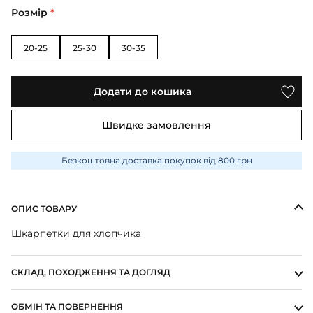
ПІЖАМИ
КОЛГОТКИ
КОМПЛЕКТИ
Розмір
*
КОЛГОТКИ
КОМПЛЕКТИ
ШКАРПЕТКИ
ШКАРПЕТКИ
КУРТКИ
ФУТБОЛКИ
КОСТЮМИ
БОМБЕРИ
20-25
25-30
30-35
КОМБІНЕЗОНИ
КОМПЛЕКТИ
ШКАРПЕТКИ
ПІЖАМИ
КОМПЛЕКТИ
СЛІДИ
ЛОНГСЛІВИ
КОСТЮМИ
БЛУЗИ
Додати до кошика
ТЕРМОБІЛИЗНА
КОФТИНКИ
ЛОСИНИ
ФУТБОЛКИ
ДЖОГЕРИ
Швидке замовлення
КУРТКИ
ХУДІ ЛОНГСЛІВИ
ПІЖАМИ
СВІТШОТИ
ПЕЛЮШКА-КОКОН
Безкоштовна доставка покупок від 800 грн
З ШАПОЧКОЮ
СУКНІ
ШАПКИ
ПЕРЧАТКИ
ТЕРМОБІЛИЗНА
ШОРТИ
ОПИС ТОВАРУ
ПЛЕДИ
ФУТБОЛКИ
ШТАНИ ДЖОГЕРИ
Шкарпетки для хлопчика
СУКНІ
ХУДІ СВІТШОТИ
ФУТБОЛКИ
ШАПКИ ПОВ'ЯЗКИ
СКЛАД, ПОХОДЖЕННЯ ТА ДОГЛЯД
ЧОЛОВІЧКИ СЛІПИ
ОБМІН ТА ПОВЕРНЕННЯ