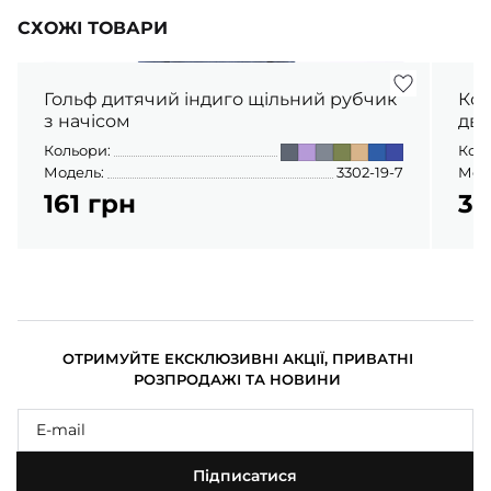
СХОЖІ ТОВАРИ
Гольф дитячий індиго щільний рубчик
Кос
з начісом
дво
Кольори:
Кол
Модель:
3302-19-7
Мод
161 грн
31
ОТРИМУЙТЕ ЕКСКЛЮЗИВНІ АКЦІЇ, ПРИВАТНІ
РОЗПРОДАЖІ ТА НОВИНИ
Підписатися