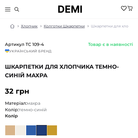
Хлопчик
Колготки Шкарпетки
Шкарпетки для хлопчик
Артикул
TC 109-4
Товар є в наявності
МАЛЮКАМ
УКРАЇНСЬКИЙ БРЕНД
ДІВЧИНКА
ХЛОПЧИК
ШКАРПЕТКИ ДЛЯ ХЛОПЧИКА ТЕМНО-
НОВИНКИ
ЖІНКИ
НОВИНКИ
СИНІЙ МАХРА
РОЗПРОДАЖ
НОВИНКИ
РОЗПРОДАЖ
НОВИНКИ
32 грн
АКСЕСУАРИ
РОЗПРОДАЖ
БІЛИЗНА
РОЗПРОДАЖ
БІЛИЗНА ПІЖАМИ
Матеріал:
махра
БІЛИЗНА
БОМБЕРИ КУРТКИ
Колір:
темно-синій
БІЛИЗНА
БОДІ ПІСОЧНИКИ
ГОЛЬФИ
Колір
ВЕЛОСИПЕДКИ
КОСТЮМИ
ШОРТИ
ДЖЕМПЕРИ
КОЛГОТКИ
ШКАРПЕТКИ
ЛОСИНИ
ГОЛЬФИ
ЖИЛЕТИ
КОСТЮМИ