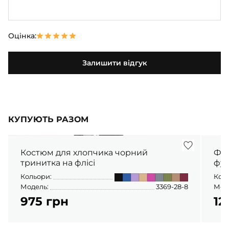
Оцінка:
Залишити відгук
КУПУЮТЬ РАЗОМ
Костюм для хлопчика чорний
Фут
тринитка на флісі
фул
Кольори:
Кол
Модель:
3369-28-8
Мод
975 грн
12