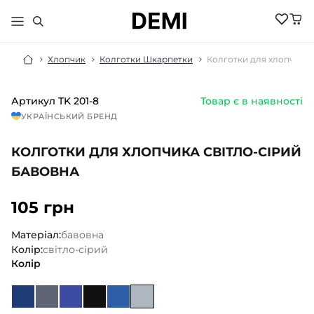
Хлопчик
Колготки Шкарпетки
Колготки для хлопчика 
Артикул
TK 201-8
Товар є в наявності
МАЛЮКАМ
УКРАЇНСЬКИЙ БРЕНД
ДІВЧИНКА
ХЛОПЧИК
КОЛГОТКИ ДЛЯ ХЛОПЧИКА СВІТЛО-СІРИЙ
НОВИНКИ
ЖІНКИ
НОВИНКИ
БАВОВНА
РОЗПРОДАЖ
НОВИНКИ
РОЗПРОДАЖ
НОВИНКИ
105 грн
АКСЕСУАРИ
РОЗПРОДАЖ
БІЛИЗНА
РОЗПРОДАЖ
БІЛИЗНА ПІЖАМИ
Матеріал:
бавовна
БІЛИЗНА
БОМБЕРИ КУРТКИ
Колір:
світло-сірий
БІЛИЗНА
БОДІ ПІСОЧНИКИ
ГОЛЬФИ
Колір
ВЕЛОСИПЕДКИ
КОСТЮМИ
ШОРТИ
ДЖЕМПЕРИ
КОЛГОТКИ
ШКАРПЕТКИ
ЛОСИНИ
ГОЛЬФИ
ЖИЛЕТИ
КОСТЮМИ