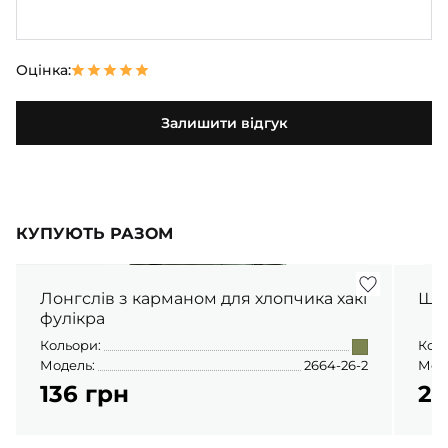
Оцінка:
Залишити відгук
КУПУЮТЬ РАЗОМ
Лонгслів з карманом для хлопчика хакі
Шта
фулікра
Кольори:
Кол
Модель:
2664-26-2
Мод
136 грн
22