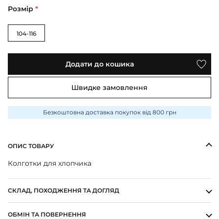
ПІЖАМИ
КОЛГОТКИ
КОМПЛЕКТИ
Розмір
*
КОЛГОТКИ
КОМПЛЕКТИ
ШКАРПЕТКИ
ШКАРПЕТКИ
КУРТКИ
ФУТБОЛКИ
КОСТЮМИ
БОМБЕРИ
104-116
КОМБІНЕЗОНИ
КОМПЛЕКТИ
ШКАРПЕТКИ
ПІЖАМИ
КОМПЛЕКТИ
СЛІДИ
ЛОНГСЛІВИ
КОСТЮМИ
БЛУЗИ
Додати до кошика
ТЕРМОБІЛИЗНА
КОФТИНКИ
ЛОСИНИ
ФУТБОЛКИ
ДЖОГЕРИ
Швидке замовлення
КУРТКИ
ХУДІ ЛОНГСЛІВИ
ПІЖАМИ
СВІТШОТИ
ПЕЛЮШКА-КОКОН
Безкоштовна доставка покупок від 800 грн
З ШАПОЧКОЮ
СУКНІ
ШАПКИ
ПЕРЧАТКИ
ТЕРМОБІЛИЗНА
ШОРТИ
ОПИС ТОВАРУ
ПЛЕДИ
ФУТБОЛКИ
ШТАНИ ДЖОГЕРИ
Колготки для хлопчика
СУКНІ
ХУДІ СВІТШОТИ
ФУТБОЛКИ
ШАПКИ ПОВ'ЯЗКИ
СКЛАД, ПОХОДЖЕННЯ ТА ДОГЛЯД
ЧОЛОВІЧКИ СЛІПИ
ОБМІН ТА ПОВЕРНЕННЯ