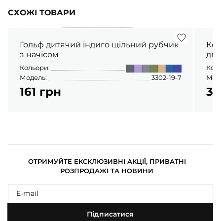
СХОЖІ ТОВАРИ
Гольф дитячий індиго щільний рубчик
Кос
з начісом
дво
Кольори:
Кол
Модель:
3302-19-7
Мод
161 грн
31
ОТРИМУЙТЕ ЕКСКЛЮЗИВНІ АКЦІЇ, ПРИВАТНІ
РОЗПРОДАЖІ ТА НОВИНИ
Підписатися