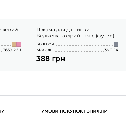
бежевий
Піжама для дівчинки
Ведмежата сірий начіс (футер)
Кольори:
К
3659-26-1
Модель:
3621-14
М
388 грн
КУ
УМОВИ ПОКУПОК І ЗНИЖКИ