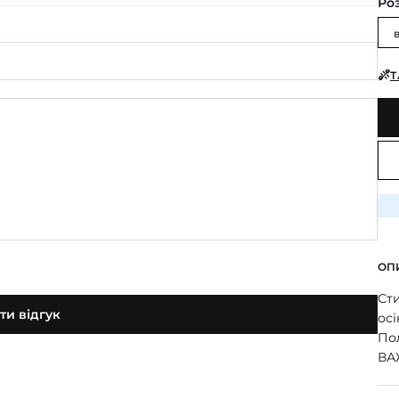
Ро
Т
ОП
Сти
и відгук
осі
Пол
ВА