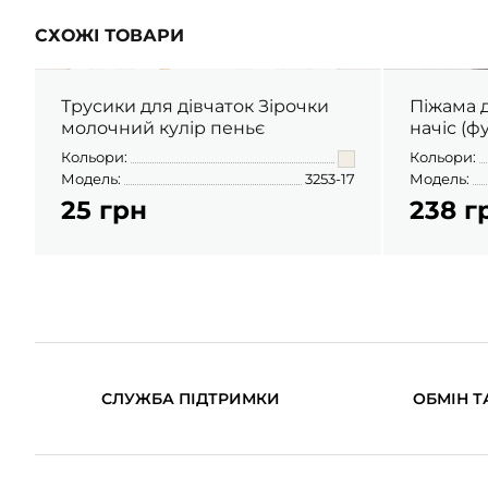
СХОЖІ ТОВАРИ
Трусики для дівчаток Зірочки
Піжама д
молочний кулір пеньє
начіс (ф
Кольори:
Кольори:
Модель:
3253-17
Модель:
25 грн
238 г
СЛУЖБА ПІДТРИМКИ
ОБМІН Т