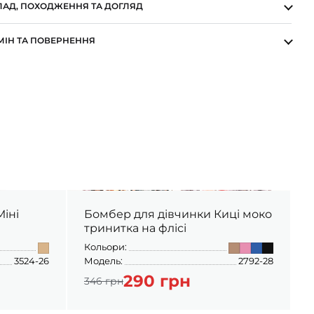
ЛАД, ПОХОДЖЕННЯ ТА ДОГЛЯД
МІН ТА ПОВЕРНЕННЯ
Бомбер для дівчинки Киці моко
тринитка на флісі
Кольори:
К
3524-26
Модель:
2792-28
М
290 грн
346 грн