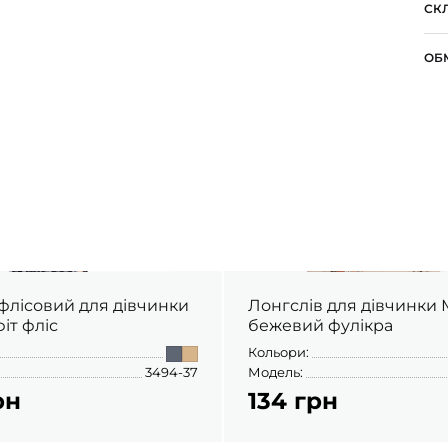
СК
ОБ
флісовий для дівчинки
Лонгслів для дівчинки Міні
іт фліс
бежевий фулікра
Кольори:
3494-37
Модель:
рн
134 грн