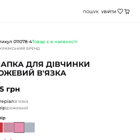
ПОШУК
УВІЙТИ
язка від Демі Бебі - якісний дитячий одяг для щоден
тикул
011078-4
Товар є в наявності
КРАЇНСЬКИЙ БРЕНД
АПКА ДЛЯ ДІВЧИНКИ
ОЖЕВИЙ В'ЯЗКА
75 грн
еріал:
в'язка
ір:
рожевий
лір