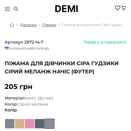
Дівчинка
Піжами
Піжама для дівчинки Сіра Гудзики сір
Артикул
2972-14-7
Товар є в наявності
МАЛЮКАМ
УКРАЇНСЬКИЙ БРЕНД
ДІВЧИНКА
ХЛОПЧИК
ПІЖАМА ДЛЯ ДІВЧИНКИ СІРА ГУДЗИКИ
НОВИНКИ
ЖІНКИ
НОВИНКИ
СІРИЙ МЕЛАНЖ НАЧІС (ФУТЕР)
РОЗПРОДАЖ
НОВИНКИ
РОЗПРОДАЖ
НОВИНКИ
205 грн
АКСЕСУАРИ
РОЗПРОДАЖ
БІЛИЗНА
РОЗПРОДАЖ
БІЛИЗНА ПІЖАМИ
Матеріал:
начіс (футер)
БІЛИЗНА
БОМБЕРИ КУРТКИ
Колір:
сірий меланж
БІЛИЗНА
БОДІ ПІСОЧНИКИ
ГОЛЬФИ
Колір
ВЕЛОСИПЕДКИ
КОСТЮМИ
ШОРТИ
ДЖЕМПЕРИ
КОЛГОТКИ
ШКАРПЕТКИ
ЛОСИНИ
ГОЛЬФИ
ЖИЛЕТИ
КОСТЮМИ