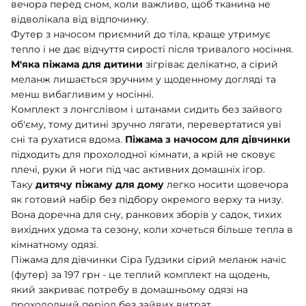
вечора перед сном, коли важливо, щоб тканина не
ШАПОЧКИ
відволікала від відпочинку.
ШТАНЦІ
Футер з начосом приємний до тіла, краще утримує
ПОВЗУНКИ
тепло і не дає відчуття сирості після тривалого носіння.
М'яка піжама для дитини
зігріває делікатно, а сірий
меланж лишається зручним у щоденному догляді та
менш вибагливим у носінні.
Комплект з лонгслівом і штанами сидить без зайвого
об'єму, тому дитині зручно лягати, перевертатися уві
сні та рухатися вдома.
Піжама з начосом для дівчинки
підходить для прохолодної кімнати, а крій не сковує
плечі, руки й ноги під час активних домашніх ігор.
Таку
дитячу піжаму для дому
легко носити щовечора
як готовий набір без підбору окремого верху та низу.
Вона доречна для сну, ранкових зборів у садок, тихих
вихідних удома та сезону, коли хочеться більше тепла в
кімнатному одязі.
Піжама для дівчинки Сіра Гудзики сірий меланж начіс
(футер) за 197 грн - це теплий комплект на щодень,
який закриває потребу в домашньому одязі на
прохолодний період без зайвих витрат.