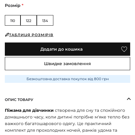
ПІЖАМИ
КОЛГОТКИ
КОМПЛЕКТИ
Розмір
*
КОЛГОТКИ
КОМПЛЕКТИ
ШКАРПЕТКИ
ШКАРПЕТКИ
КУРТКИ
ФУТБОЛКИ
КОСТЮМИ
БОМБЕРИ
110
122
134
КОМБІНЕЗОНИ
КОМПЛЕКТИ
ШКАРПЕТКИ
ПІЖАМИ
КОМПЛЕКТИ
СЛІДИ
ЛОНГСЛІВИ
ТАБЛИЦЯ РОЗМІРІВ
КОСТЮМИ
БЛУЗИ
ТЕРМОБІЛИЗНА
КОФТИНКИ
ЛОСИНИ
Додати до кошика
ФУТБОЛКИ
ДЖОГЕРИ
КУРТКИ
ХУДІ ЛОНГСЛІВИ
ПІЖАМИ
Швидке замовлення
СВІТШОТИ
ПЕЛЮШКА-КОКОН
З ШАПОЧКОЮ
СУКНІ
ШАПКИ
Безкоштовна доставка покупок від 800 грн
ПЕРЧАТКИ
ТЕРМОБІЛИЗНА
ШОРТИ
ПЛЕДИ
ФУТБОЛКИ
ШТАНИ ДЖОГЕРИ
ОПИС ТОВАРУ
СУКНІ
ХУДІ СВІТШОТИ
Піжама для дівчинки
створена для сну та спокійного
ФУТБОЛКИ
домашнього часу, коли дитині потрібне м'яке тепло без
ШАПКИ ПОВ'ЯЗКИ
важкого багатошарового одягу. Це практичний
ЧОЛОВІЧКИ СЛІПИ
комплект для прохолодних ночей, ранків удома та