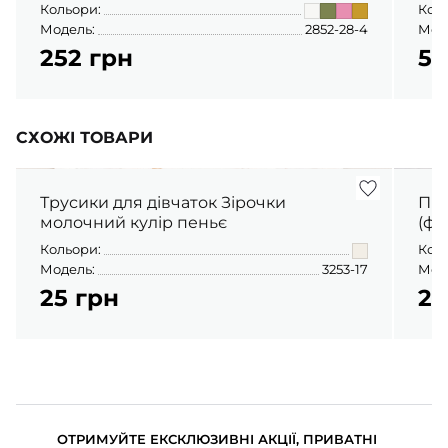
Кольори:
Кол
Модель:
2852-28-4
Мод
252 грн
55
СХОЖІ ТОВАРИ
Трусики для дівчаток Зірочки
Піж
молочний кулір пеньє
(фу
Кольори:
Кол
Модель:
3253-17
Мод
25 грн
23
ОТРИМУЙТЕ ЕКСКЛЮЗИВНІ АКЦІЇ, ПРИВАТНІ