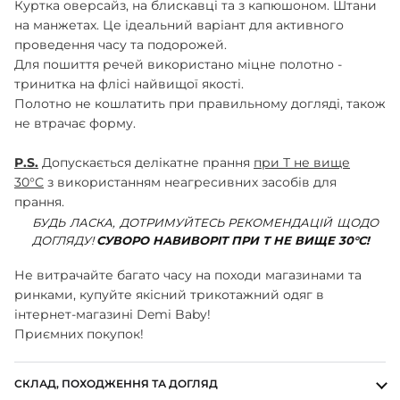
Куртка оверсайз, на блискавці та з капюшоном. Штани
ШАПОЧКИ
на манжетах. Це ідеальний варіант для активного
ШТАНЦІ
проведення часу та подорожей.
ПОВЗУНКИ
Для пошиття речей використано міцне полотно -
тринитка на флісі найвищої якості.
Полотно не кошлатить при правильному догляді, також
не втрачає форму.
P.S.
Допускається делікатне прання
при Т не вище
30°C
з використанням неагресивних засобів для
прання.
БУДЬ ЛАСКА, ДОТРИМУЙТЕСЬ РЕКОМЕНДАЦІЙ ЩОДО
ДОГЛЯДУ!
СУВОРО НАВИВОРІТ ПРИ Т НЕ ВИЩЕ 30°С!
Не витрачайте багато часу на походи магазинами та
ринками, купуйте якісний трикотажний одяг в
інтернет-магазині Demi Baby!
Приємних покупок!
СКЛАД, ПОХОДЖЕННЯ ТА ДОГЛЯД