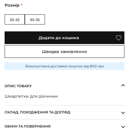
ПІЖАМИ
КОЛГОТКИ
КОМПЛЕКТИ
Розмір
*
КОЛГОТКИ
КОМПЛЕКТИ
ШКАРПЕТКИ
ШКАРПЕТКИ
КУРТКИ
ФУТБОЛКИ
КОСТЮМИ
БОМБЕРИ
20-25
30-35
КОМБІНЕЗОНИ
КОМПЛЕКТИ
ШКАРПЕТКИ
ПІЖАМИ
КОМПЛЕКТИ
СЛІДИ
ЛОНГСЛІВИ
КОСТЮМИ
БЛУЗИ
Додати до кошика
ТЕРМОБІЛИЗНА
КОФТИНКИ
ЛОСИНИ
ФУТБОЛКИ
ДЖОГЕРИ
Швидке замовлення
КУРТКИ
ХУДІ ЛОНГСЛІВИ
ПІЖАМИ
СВІТШОТИ
ПЕЛЮШКА-КОКОН
Безкоштовна доставка покупок від 800 грн
З ШАПОЧКОЮ
СУКНІ
ШАПКИ
ПЕРЧАТКИ
ТЕРМОБІЛИЗНА
ШОРТИ
ОПИС ТОВАРУ
ПЛЕДИ
ФУТБОЛКИ
ШТАНИ ДЖОГЕРИ
Шкарпетки для дівчинки
СУКНІ
ХУДІ СВІТШОТИ
ФУТБОЛКИ
ШАПКИ ПОВ'ЯЗКИ
СКЛАД, ПОХОДЖЕННЯ ТА ДОГЛЯД
ЧОЛОВІЧКИ СЛІПИ
ОБМІН ТА ПОВЕРНЕННЯ