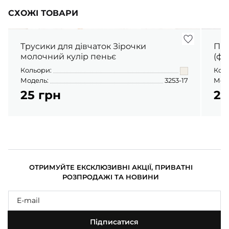
СХОЖІ ТОВАРИ
Трусики для дівчаток Зірочки
Піж
молочний кулір пеньє
(фу
Кольори:
Кол
Модель:
3253-17
Мод
25 грн
23
ОТРИМУЙТЕ ЕКСКЛЮЗИВНІ АКЦІЇ, ПРИВАТНІ
РОЗПРОДАЖІ ТА НОВИНИ
Підписатися