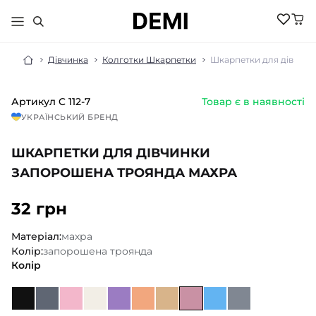
Дівчинка
Колготки Шкарпетки
Шкарпетки для дівчинк
Артикул
C 112-7
Товар є в наявності
МАЛЮКАМ
УКРАЇНСЬКИЙ БРЕНД
ДІВЧИНКА
ХЛОПЧИК
ШКАРПЕТКИ ДЛЯ ДІВЧИНКИ
НОВИНКИ
ЖІНКИ
НОВИНКИ
ЗАПОРОШЕНА ТРОЯНДА МАХРА
РОЗПРОДАЖ
НОВИНКИ
РОЗПРОДАЖ
НОВИНКИ
32 грн
АКСЕСУАРИ
РОЗПРОДАЖ
БІЛИЗНА
РОЗПРОДАЖ
БІЛИЗНА ПІЖАМИ
Матеріал:
махра
БІЛИЗНА
БОМБЕРИ КУРТКИ
Колір:
запорошена троянда
БІЛИЗНА
БОДІ ПІСОЧНИКИ
ГОЛЬФИ
Колір
ВЕЛОСИПЕДКИ
КОСТЮМИ
ШОРТИ
ДЖЕМПЕРИ
КОЛГОТКИ
ШКАРПЕТКИ
ЛОСИНИ
ГОЛЬФИ
ЖИЛЕТИ
КОСТЮМИ