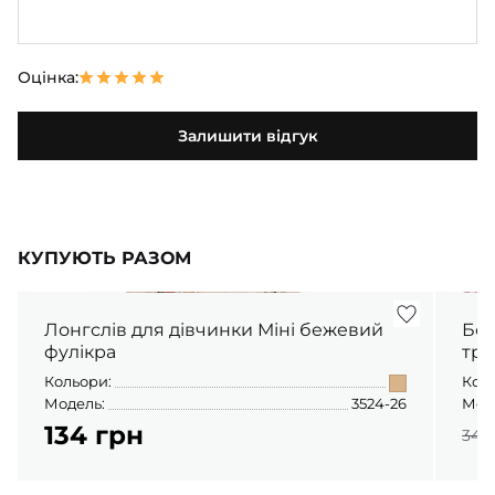
Оцінка:
Залишити відгук
КУПУЮТЬ РАЗОМ
Лонгслів для дівчинки Міні бежевий
Бом
фулікра
три
Кольори:
Кол
Модель:
3524-26
Мод
134 грн
346