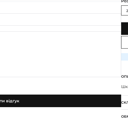
Ро
2
ОП
Шк
и відгук
СК
ОБ