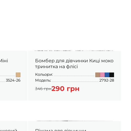
Бомбер для дівчинки Киці моко
тринитка на флісі
Кольори:
К
3524-26
Модель:
2792-28
М
290 грн
346 грн
бежевий
Піжама для дівчинки