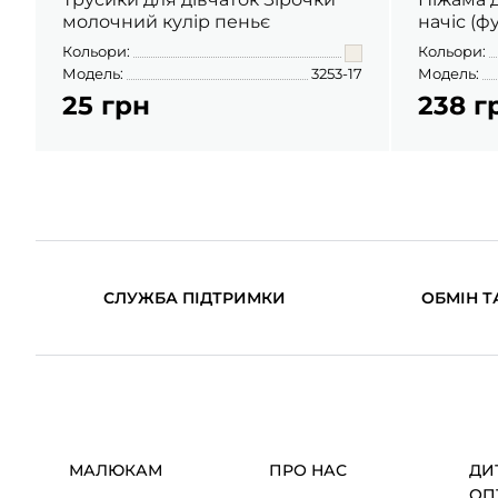
молочний кулір пеньє
начіс (ф
Кольори:
Кольори:
Модель:
3253-17
Модель:
25 грн
238 г
СЛУЖБА ПІДТРИМКИ
ОБМІН Т
МАЛЮКАМ
ПРО НАС
ДИ
ОП