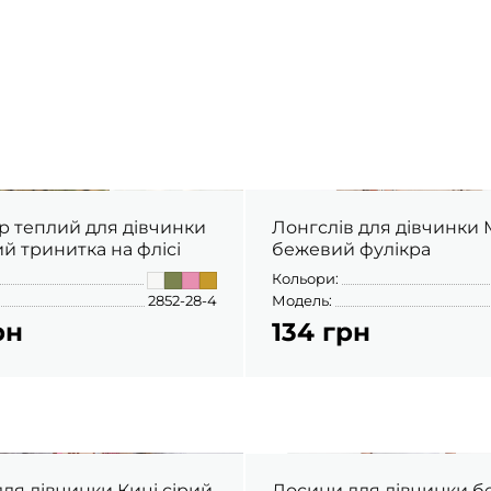
 теплий для дівчинки
Лонгслів для дівчинки Міні
й тринитка на флісі
бежевий фулікра
Кольори:
2852-28-4
Модель:
рн
134 грн
ля дівчинки Киці сірий
Лосини для дівчинки 