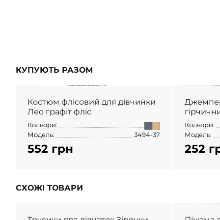
ШАПОЧКИ
ШТАНЦІ
ПОВЗУНКИ
КУПУЮТЬ РАЗОМ
Костюм флісовий для дівчинки
Джемпер
Лео графіт фліс
гірчични
Кольори:
Кольори:
Модель:
3494-37
Модель:
552 грн
252 г
СХОЖІ ТОВАРИ
Трусики для дівчаток Зірочки
Піжама д