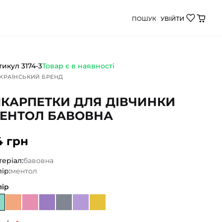
ПОШУК
УВІЙТИ
 бавовна від Демі Бебі - якісний дитячий одяг для 
тикул
3174-3
Товар є в наявності
КРАЇНСЬКИЙ БРЕНД
КАРПЕТКИ ДЛЯ ДІВЧИНКИ
ЕНТОЛ БАВОВНА
4 грн
еріал:
бавовна
ір:
ментол
лір