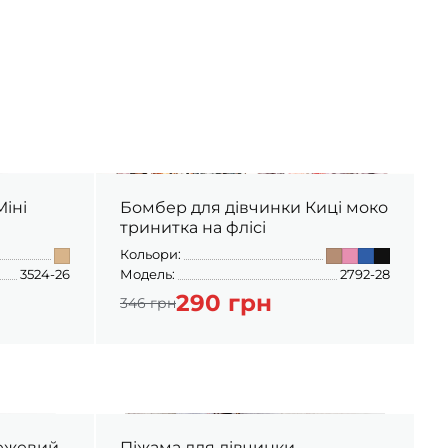
Бомбер для дівчинки Киці моко
тринитка на флісі
Кольори:
К
3524-26
Модель:
2792-28
М
290 грн
346 грн
бежевий
Піжама для дівчинки