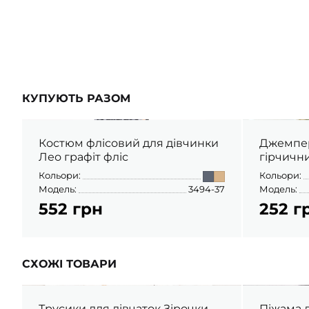
ШАПОЧКИ
ШТАНЦІ
ПОВЗУНКИ
КУПУЮТЬ РАЗОМ
Костюм флісовий для дівчинки
Джемпер
Лео графіт фліс
гірчични
Кольори:
Кольори:
Модель:
3494-37
Модель:
552 грн
252 г
СХОЖІ ТОВАРИ
Трусики для дівчаток Зірочки
Піжама д