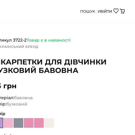
ПОШУК
УВІЙТИ
ий бавовна від Демі Бебі - якісний дитячий одяг дл
тикул
3722-2
Товар є в наявності
КРАЇНСЬКИЙ БРЕНД
КАРПЕТКИ ДЛЯ ДІВЧИНКИ
УЗКОВИЙ БАВОВНА
3 грн
еріал:
бавовна
ір:
бузковий
лір