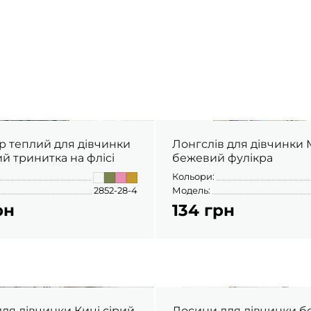
 теплий для дівчинки
Лонгслів для дівчинки Міні
й тринитка на флісі
бежевий фулікра
Кольори:
2852-28-4
Модель:
рн
134 грн
ля дівчинки Киці сірий
Лосини для дівчинки 