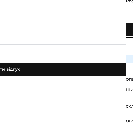
Ро
и відгук
ОП
Шк
СК
ОБ