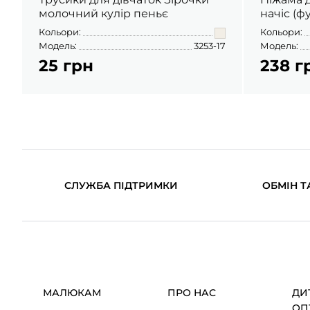
молочний кулір пеньє
начіс (ф
Кольори:
Кольори:
Модель:
3253-17
Модель:
25 грн
238 г
СЛУЖБА ПІДТРИМКИ
ОБМІН Т
МАЛЮКАМ
ПРО НАС
ДИ
ОП