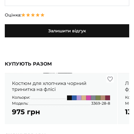
Оцінка:
Залишити відгук
КУПУЮТЬ РАЗОМ
Костюм для хлопчика чорний
Лон
тринитка на флісі
фул
Кольори:
Кол
Модель:
3369-28-8
Мод
975 грн
13