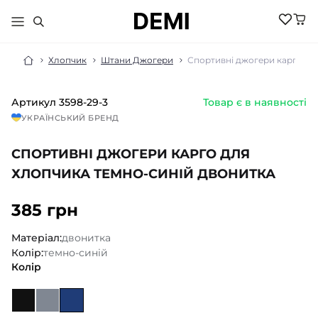
Хлопчик
Штани Джогери
Спортивні джогери карго дл
Артикул
3598-29-3
Товар є в наявності
МАЛЮКАМ
УКРАЇНСЬКИЙ БРЕНД
ДІВЧИНКА
ХЛОПЧИК
СПОРТИВНІ ДЖОГЕРИ КАРГО ДЛЯ
НОВИНКИ
ЖІНКИ
НОВИНКИ
ХЛОПЧИКА ТЕМНО-СИНІЙ ДВОНИТКА
РОЗПРОДАЖ
НОВИНКИ
РОЗПРОДАЖ
НОВИНКИ
385 грн
АКСЕСУАРИ
РОЗПРОДАЖ
БІЛИЗНА
РОЗПРОДАЖ
БІЛИЗНА ПІЖАМИ
Матеріал:
двонитка
БІЛИЗНА
БОМБЕРИ КУРТКИ
Колір:
темно-синій
БІЛИЗНА
БОДІ ПІСОЧНИКИ
ГОЛЬФИ
Колір
ВЕЛОСИПЕДКИ
КОСТЮМИ
ШОРТИ
ДЖЕМПЕРИ
КОЛГОТКИ
ШКАРПЕТКИ
ЛОСИНИ
ГОЛЬФИ
ЖИЛЕТИ
КОСТЮМИ