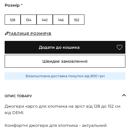
ПІЖАМИ
КОЛГОТКИ
КОМПЛЕКТИ
Розмір
*
КОЛГОТКИ
КОМПЛЕКТИ
ШКАРПЕТКИ
ШКАРПЕТКИ
КУРТКИ
ФУТБОЛКИ
КОСТЮМИ
БОМБЕРИ
128
134
140
146
152
КОМБІНЕЗОНИ
КОМПЛЕКТИ
ШКАРПЕТКИ
ПІЖАМИ
КОМПЛЕКТИ
СЛІДИ
ЛОНГСЛІВИ
ТАБЛИЦЯ РОЗМІРІВ
КОСТЮМИ
БЛУЗИ
ТЕРМОБІЛИЗНА
КОФТИНКИ
ЛОСИНИ
Додати до кошика
ФУТБОЛКИ
ДЖОГЕРИ
КУРТКИ
ХУДІ ЛОНГСЛІВИ
ПІЖАМИ
Швидке замовлення
СВІТШОТИ
ПЕЛЮШКА-КОКОН
З ШАПОЧКОЮ
СУКНІ
ШАПКИ
Безкоштовна доставка покупок від 800 грн
ПЕРЧАТКИ
ТЕРМОБІЛИЗНА
ШОРТИ
ПЛЕДИ
ФУТБОЛКИ
ШТАНИ ДЖОГЕРИ
ОПИС ТОВАРУ
СУКНІ
ХУДІ СВІТШОТИ
Джогери карго для хлопчика на зріст від 128 до 152 см
ФУТБОЛКИ
від DEMI.
ШАПКИ ПОВ'ЯЗКИ
ЧОЛОВІЧКИ СЛІПИ
Комфортні джогери для хлопчика – актуальний