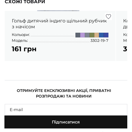
СХОЖІ ТОВАРИ
Гольф дитячий індиго щільний рубчик
Кос
з начісом
дво
Кольори:
Кол
Модель:
3302-19-7
Мод
161 грн
31
ОТРИМУЙТЕ ЕКСКЛЮЗИВНІ АКЦІЇ, ПРИВАТНІ
РОЗПРОДАЖІ ТА НОВИНИ
Підписатися