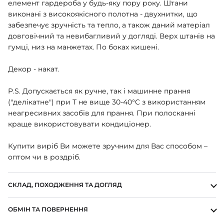
елемент гардероба у будь-яку пору року. Штани
ШАПОЧКИ
виконані з високоякісного полотна - двухнитки, що
ШТАНЦІ
забезпечує зручність та тепло, а також даний матеріал
ПОВЗУНКИ
довговічний та невибагливий у догляді. Верх штанів на
гумці, низ на манжетах. По боках кишені.
Декор - накат.
P.S. Допускається як ручне, так і машинне прання
("делікатне") при Т не вище 30-40°C з використанням
неагресивних засобів для прання. При полосканні
краще використовувати кондиціонер.
Купити виріб Ви можете зручним для Вас способом –
оптом чи в роздріб.
СКЛАД, ПОХОДЖЕННЯ ТА ДОГЛЯД
ОБМІН ТА ПОВЕРНЕННЯ