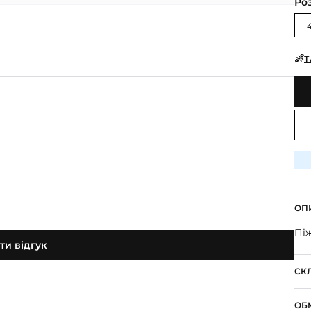
Ро
Т
ОП
Пі
и відгук
СК
ОБ