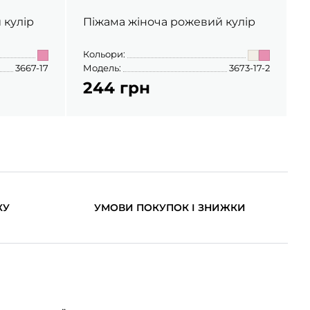
 кулір
Піжама жіноча рожевий кулір
Кольори:
К
3667-17
Модель:
3673-17-2
М
244 грн
КУ
УМОВИ ПОКУПОК І ЗНИЖКИ