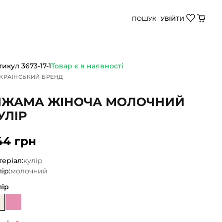
ПОШУК
УВІЙТИ
від Демі Бебі - якісний дитячий одяг для щоденного 
тикул
3673-17-1
Товар є в наявності
КРАЇНСЬКИЙ БРЕНД
ІЖАМА ЖІНОЧА МОЛОЧНИЙ
УЛІР
44 грн
еріал:
кулір
ір:
молочний
лір