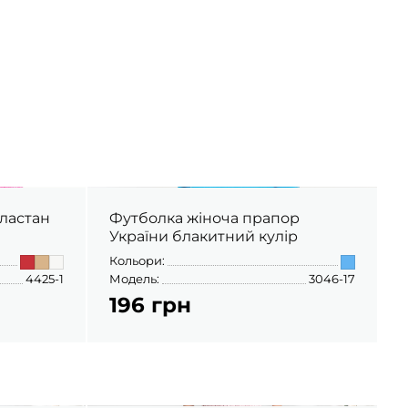
еластан
Футболка жіноча прапор
України блакитний кулір
Кольори:
К
4425-1
Модель:
3046-17
М
196 грн