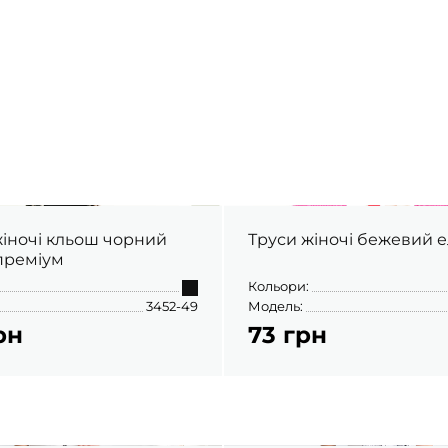
жіночі кльош чорний
Труси жіночі бежевий 
преміум
Кольори:
3452-49
Модель:
рн
73 грн