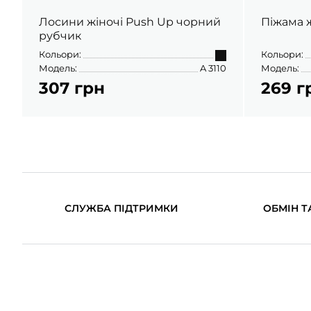
Лосини жіночі Push Up чорний
Піжама ж
рубчик
Кольори:
Кольори:
Модель:
A 3110
Модель:
307 грн
269 г
СЛУЖБА ПІДТРИМКИ
ОБМІН Т