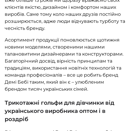
Вже більше 15 років ми щоразу вражаємо своїх
ПІЖАМИ
КОЛГОТКИ
КОМПЛЕКТИ
КОЛГОТКИ
клієнтів якістю, дизайном і комфортом наших
КОМПЛЕКТИ
ШКАРПЕТКИ
ШКАРПЕТКИ
виробів. Саме тому коло наших друзів постійно
КУРТКИ
ФУТБОЛКИ
КОСТЮМИ
БОМБЕРИ
розширюється, адже люди відчувають турботу та
КОМБІНЕЗОНИ
КОМПЛЕКТИ
ШКАРПЕТКИ
чесність бренду.
ПІЖАМИ
КОМПЛЕКТИ
СЛІДИ
ЛОНГСЛІВИ
КОСТЮМИ
БЛУЗИ
Асортимент продукції поновлюється щотижня
ТЕРМОБІЛИЗНА
КОФТИНКИ
ЛОСИНИ
новими моделями, створеними нашими
ФУТБОЛКИ
ДЖОГЕРИ
талановитими дизайнерами та конструкторами.
КУРТКИ
ХУДІ ЛОНГСЛІВИ
Багаторічний досвід, вірність принципам та
ПІЖАМИ
СВІТШОТИ
ПЕЛЮШКА-КОКОН
традиціям, використання новітніх технологій та
З ШАПОЧКОЮ
СУКНІ
ШАПКИ
команда професіоналів – все це робить бренд
ПЕРЧАТКИ
Демі Бебі таким, який він є – улюбленим
ТЕРМОБІЛИЗНА
ШОРТИ
брендом тисяч українських сімей.
ПЛЕДИ
ФУТБОЛКИ
ШТАНИ ДЖОГЕРИ
СУКНІ
Трикотажні гольфи для дівчинки від
ХУДІ СВІТШОТИ
українського виробника оптом і в
ФУТБОЛКИ
ШАПКИ ПОВ'ЯЗКИ
роздріб
ЧОЛОВІЧКИ СЛІПИ