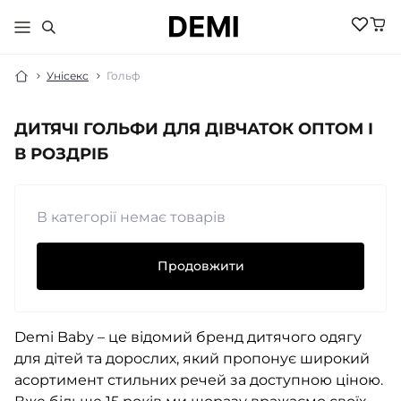
Унісекс
Гольф
ДИТЯЧІ ГОЛЬФИ ДЛЯ ДІВЧАТОК ОПТОМ І
МАЛЮКАМ
В РОЗДРІБ
ДІВЧИНКА
ХЛОПЧИК
НОВИНКИ
ЖІНКИ
В категорії немає товарів
НОВИНКИ
РОЗПРОДАЖ
НОВИНКИ
РОЗПРОДАЖ
НОВИНКИ
АКСЕСУАРИ
Продовжити
РОЗПРОДАЖ
БІЛИЗНА
РОЗПРОДАЖ
БІЛИЗНА ПІЖАМИ
БІЛИЗНА
БОМБЕРИ КУРТКИ
БІЛИЗНА
БОДІ ПІСОЧНИКИ
ГОЛЬФИ
Demi Baby – це відомий бренд дитячого одягу
ВЕЛОСИПЕДКИ
КОСТЮМИ
ШОРТИ
для дітей та дорослих, який пропонує широкий
ДЖЕМПЕРИ
КОЛГОТКИ
ШКАРПЕТКИ
асортимент стильних речей за доступною ціною.
ЛОСИНИ
ГОЛЬФИ
ЖИЛЕТИ
КОСТЮМИ