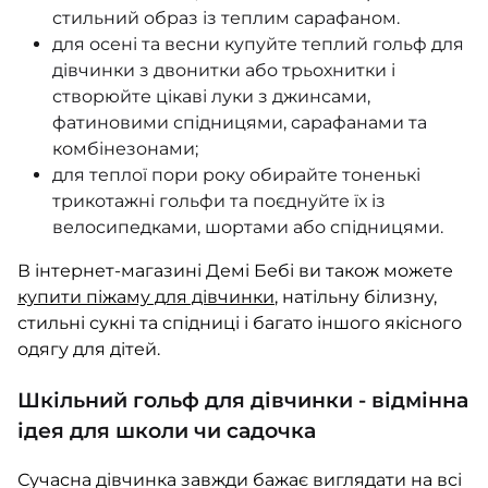
стильний образ із теплим сарафаном.
для осені та весни купуйте теплий гольф для
дівчинки з двонитки або трьохнитки і
створюйте цікаві луки з джинсами,
фатиновими спідницями, сарафанами та
комбінезонами;
для теплої пори року обирайте тоненькі
трикотажні гольфи та поєднуйте їх із
велосипедками, шортами або спідницями.
В інтернет-магазині Демі Бебі ви також можете
купити піжаму для дівчинки
, натільну білизну,
стильні сукні та спідниці і багато іншого якісного
одягу для дітей.
Шкільний гольф для дівчинки - відмінна
ідея для школи чи садочка
Сучасна дівчинка завжди бажає виглядати на всі