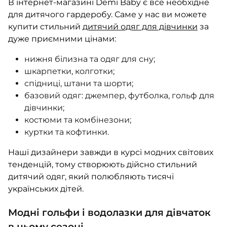
В інтернет-магазині Demi Baby є все необхідне
ШАПОЧКИ
для дитячого гардеробу. Саме у нас ви можете
ШТАНЦІ
купити стильний
дитячий одяг для дівчинки
за
ПОВЗУНКИ
дуже приємними цінами:
нижня білизна та одяг для сну;
шкарпетки, колготки;
спідниці, штани та шорти;
базовий одяг: джемпер, футболка, гольф для
дівчинки;
костюми та комбінезони;
куртки та кофтинки.
Наші дизайнери завжди в курсі модних світових
тенденцій, тому створюють дійсно стильний
дитячий одяг, який полюбляють тисячі
українських дітей.
Модні гольфи і водолазки для дівчаток
в цьому сезоні