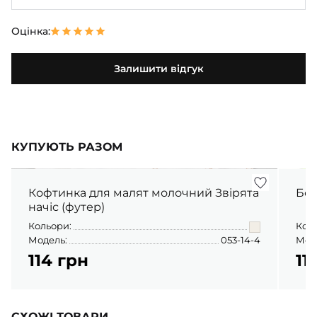
Оцінка:
Залишити відгук
КУПУЮТЬ РАЗОМ
Кофтинка для малят молочний Звірята
Бод
начіс (футер)
Кольори:
Кол
Модель:
053-14-4
Мод
114 грн
11
СХОЖІ ТОВАРИ