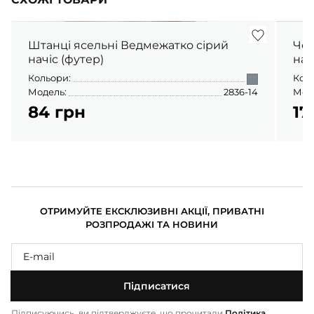
Штанці ясельні Ведмежатко сірий
Чол
начіс (футер)
нач
Кольори:
Кол
Модель:
2836-14
Мод
84 грн
17
ОТРИМУЙТЕ ЕКСКЛЮЗИВНІ АКЦІЇ, ПРИВАТНІ
РОЗПРОДАЖІ ТА НОВИНИ
Підписатися
Підписуючись, ви підтверджуєте, що прочитали
Політика