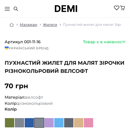
Малюкам
Жилети
Пухнастий жилет для малят Зірочки
Артикул
001-11-16
Товар є в наявності
МАЛЮКАМ
УКРАЇНСЬКИЙ БРЕНД
ДІВЧИНКА
ХЛОПЧИК
ПУХНАСТИЙ ЖИЛЕТ ДЛЯ МАЛЯТ ЗІРОЧКИ
НОВИНКИ
ЖІНКИ
НОВИНКИ
РІЗНОКОЛЬРОВИЙ ВЕЛСОФТ
РОЗПРОДАЖ
НОВИНКИ
РОЗПРОДАЖ
НОВИНКИ
70 грн
АКСЕСУАРИ
РОЗПРОДАЖ
БІЛИЗНА
РОЗПРОДАЖ
БІЛИЗНА ПІЖАМИ
Матеріал:
велсофт
БІЛИЗНА
БОМБЕРИ КУРТКИ
Колір:
різнокольровий
БІЛИЗНА
БОДІ ПІСОЧНИКИ
ГОЛЬФИ
Колір
ВЕЛОСИПЕДКИ
КОСТЮМИ
ШОРТИ
ДЖЕМПЕРИ
КОЛГОТКИ
ШКАРПЕТКИ
ЛОСИНИ
ГОЛЬФИ
ЖИЛЕТИ
КОСТЮМИ