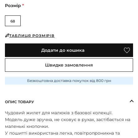
ПІЖАМИ
КОЛГОТКИ
КОМПЛЕКТИ
Розмір
*
КОЛГОТКИ
КОМПЛЕКТИ
ШКАРПЕТКИ
ШКАРПЕТКИ
КУРТКИ
ФУТБОЛКИ
КОСТЮМИ
БОМБЕРИ
68
КОМБІНЕЗОНИ
КОМПЛЕКТИ
ШКАРПЕТКИ
ПІЖАМИ
КОМПЛЕКТИ
СЛІДИ
ЛОНГСЛІВИ
ТАБЛИЦЯ РОЗМІРІВ
КОСТЮМИ
БЛУЗИ
ТЕРМОБІЛИЗНА
КОФТИНКИ
ЛОСИНИ
Додати до кошика
ФУТБОЛКИ
ДЖОГЕРИ
КУРТКИ
ХУДІ ЛОНГСЛІВИ
ПІЖАМИ
Швидке замовлення
СВІТШОТИ
ПЕЛЮШКА-КОКОН
З ШАПОЧКОЮ
СУКНІ
ШАПКИ
Безкоштовна доставка покупок від 800 грн
ПЕРЧАТКИ
ТЕРМОБІЛИЗНА
ШОРТИ
ПЛЕДИ
ФУТБОЛКИ
ШТАНИ ДЖОГЕРИ
ОПИС ТОВАРУ
СУКНІ
ХУДІ СВІТШОТИ
Чудовий жилет для малюків з базової колекції.
ФУТБОЛКИ
Модель дуже зручна, не сковує в рухах, застібається на
ШАПКИ ПОВ'ЯЗКИ
маленькі кнопочки.
ЧОЛОВІЧКИ СЛІПИ
У пошитті використана легка, повітропроникна та