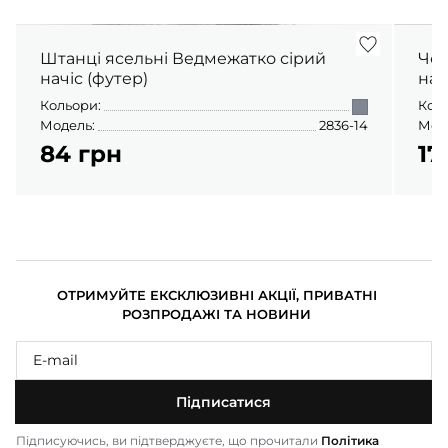
Штанці ясельні Ведмежатко сірий
Чол
начіс (футер)
нач
Кольори:
Кол
Модель:
2836-14
Мод
84 грн
17
ОТРИМУЙТЕ ЕКСКЛЮЗИВНІ АКЦІЇ, ПРИВАТНІ
РОЗПРОДАЖІ ТА НОВИНИ
Підписатися
Підписуючись, ви підтверджуєте, що прочитали
Політика