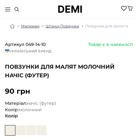
Малюкам
Штанці Повзунки
Повзунки для малят молочн
Артикул
049-14-10
Товар є в наявності
МАЛЮКАМ
УКРАЇНСЬКИЙ БРЕНД
ДІВЧИНКА
ХЛОПЧИК
ПОВЗУНКИ ДЛЯ МАЛЯТ МОЛОЧНИЙ
НОВИНКИ
ЖІНКИ
НОВИНКИ
НАЧІС (ФУТЕР)
РОЗПРОДАЖ
НОВИНКИ
РОЗПРОДАЖ
НОВИНКИ
90 грн
АКСЕСУАРИ
РОЗПРОДАЖ
БІЛИЗНА
РОЗПРОДАЖ
БІЛИЗНА ПІЖАМИ
Матеріал:
начіс (футер)
БІЛИЗНА
БОМБЕРИ КУРТКИ
Колір:
молочний
БІЛИЗНА
БОДІ ПІСОЧНИКИ
ГОЛЬФИ
Колір
ВЕЛОСИПЕДКИ
КОСТЮМИ
ШОРТИ
ДЖЕМПЕРИ
КОЛГОТКИ
ШКАРПЕТКИ
ЛОСИНИ
ГОЛЬФИ
ЖИЛЕТИ
КОСТЮМИ