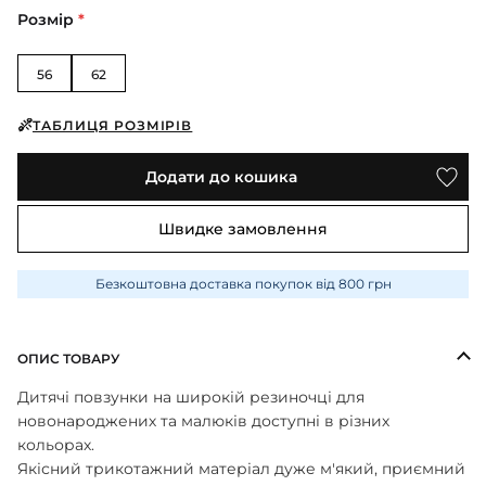
ПІЖАМИ
КОЛГОТКИ
КОМПЛЕКТИ
Розмір
*
КОЛГОТКИ
КОМПЛЕКТИ
ШКАРПЕТКИ
ШКАРПЕТКИ
КУРТКИ
ФУТБОЛКИ
КОСТЮМИ
БОМБЕРИ
56
62
КОМБІНЕЗОНИ
КОМПЛЕКТИ
ШКАРПЕТКИ
ПІЖАМИ
КОМПЛЕКТИ
СЛІДИ
ЛОНГСЛІВИ
ТАБЛИЦЯ РОЗМІРІВ
КОСТЮМИ
БЛУЗИ
ТЕРМОБІЛИЗНА
КОФТИНКИ
ЛОСИНИ
Додати до кошика
ФУТБОЛКИ
ДЖОГЕРИ
КУРТКИ
ХУДІ ЛОНГСЛІВИ
ПІЖАМИ
Швидке замовлення
СВІТШОТИ
ПЕЛЮШКА-КОКОН
З ШАПОЧКОЮ
СУКНІ
ШАПКИ
Безкоштовна доставка покупок від 800 грн
ПЕРЧАТКИ
ТЕРМОБІЛИЗНА
ШОРТИ
ПЛЕДИ
ФУТБОЛКИ
ШТАНИ ДЖОГЕРИ
ОПИС ТОВАРУ
СУКНІ
ХУДІ СВІТШОТИ
Дитячі повзунки на широкій резиночці для
ФУТБОЛКИ
новонароджених та малюків доступні в різних
ШАПКИ ПОВ'ЯЗКИ
кольорах.
ЧОЛОВІЧКИ СЛІПИ
Якісний трикотажний матеріал дуже м'який, приємний