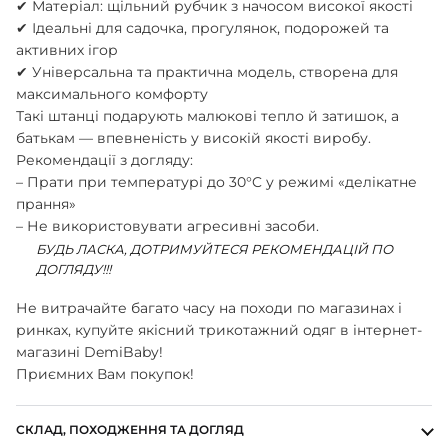
✔ Матеріал: щільний рубчик з начосом високої якості
ШАПОЧКИ
✔ Ідеальні для садочка, прогулянок, подорожей та
ШТАНЦІ
активних ігор
ПОВЗУНКИ
✔ Універсальна та практична модель, створена для
максимального комфорту
Такі штанці подарують малюкові тепло й затишок, а
батькам — впевненість у високій якості виробу.
Рекомендації з догляду:
– Прати при температурі до 30°C у режимі «делікатне
прання»
– Не використовувати агресивні засоби.
БУДЬ ЛАСКА, ДОТРИМУЙТЕСЯ РЕКОМЕНДАЦІЙ ПО
ДОГЛЯДУ!!!
Не витрачайте багато часу на походи по магазинах і
ринках, купуйте якісний трикотажний одяг в інтернет-
магазині DemiBaby!
Приємних Вам покупок!
СКЛАД, ПОХОДЖЕННЯ ТА ДОГЛЯД