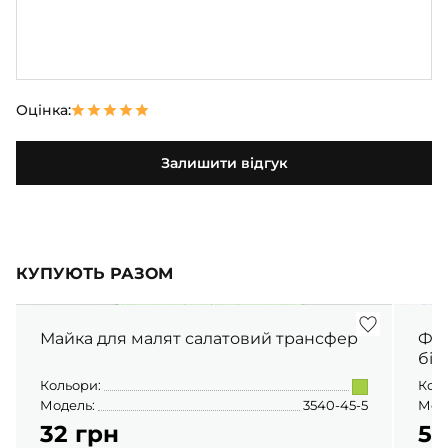
Оцінка:
Залишити відгук
КУПУЮТЬ РАЗОМ
Майка для малят салатовий трансфер
Фут
бір
Кольори:
Кол
Модель:
3540-45-5
Мод
32 грн
56