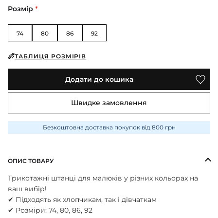
ПІЖАМИ
КОЛГОТКИ
КОМПЛЕКТИ
Розмір
*
КОЛГОТКИ
КОМПЛЕКТИ
ШКАРПЕТКИ
ШКАРПЕТКИ
КУРТКИ
ФУТБОЛКИ
КОСТЮМИ
БОМБЕРИ
74
80
86
92
КОМБІНЕЗОНИ
КОМПЛЕКТИ
ШКАРПЕТКИ
ПІЖАМИ
КОМПЛЕКТИ
СЛІДИ
ЛОНГСЛІВИ
ТАБЛИЦЯ РОЗМІРІВ
КОСТЮМИ
БЛУЗИ
ТЕРМОБІЛИЗНА
КОФТИНКИ
ЛОСИНИ
Додати до кошика
ФУТБОЛКИ
ДЖОГЕРИ
КУРТКИ
ХУДІ ЛОНГСЛІВИ
ПІЖАМИ
Швидке замовлення
СВІТШОТИ
ПЕЛЮШКА-КОКОН
З ШАПОЧКОЮ
СУКНІ
ШАПКИ
Безкоштовна доставка покупок від 800 грн
ПЕРЧАТКИ
ТЕРМОБІЛИЗНА
ШОРТИ
ПЛЕДИ
ФУТБОЛКИ
ШТАНИ ДЖОГЕРИ
ОПИС ТОВАРУ
СУКНІ
ХУДІ СВІТШОТИ
Трикотажні штанці для малюків у різних кольорах на
ФУТБОЛКИ
ваш вибір!
ШАПКИ ПОВ'ЯЗКИ
✔ Підходять як хлопчикам, так і дівчаткам
ЧОЛОВІЧКИ СЛІПИ
✔ Розміри: 74, 80, 86, 92