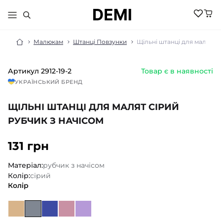
Малюкам
Штанці Повзунки
Щільні штанці для малят сі
Артикул
2912-19-2
Товар є в наявності
МАЛЮКАМ
УКРАЇНСЬКИЙ БРЕНД
ДІВЧИНКА
ХЛОПЧИК
ЩІЛЬНІ ШТАНЦІ ДЛЯ МАЛЯТ СІРИЙ
НОВИНКИ
ЖІНКИ
НОВИНКИ
РУБЧИК З НАЧІСОМ
РОЗПРОДАЖ
НОВИНКИ
РОЗПРОДАЖ
НОВИНКИ
131 грн
АКСЕСУАРИ
РОЗПРОДАЖ
БІЛИЗНА
РОЗПРОДАЖ
БІЛИЗНА ПІЖАМИ
Матеріал:
рубчик з начісом
БІЛИЗНА
БОМБЕРИ КУРТКИ
Колір:
сірий
БІЛИЗНА
БОДІ ПІСОЧНИКИ
ГОЛЬФИ
Колір
ВЕЛОСИПЕДКИ
КОСТЮМИ
ШОРТИ
ДЖЕМПЕРИ
КОЛГОТКИ
ШКАРПЕТКИ
ЛОСИНИ
ГОЛЬФИ
ЖИЛЕТИ
КОСТЮМИ