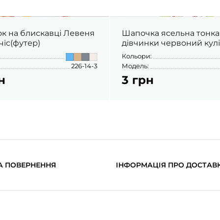
ок на блискавці Левеня
Шапочка ясельна тонка
чіс(футер)
дівчинки червоний кул
Кольори:
226-14-3
Модель:
н
3 грн
А ПОВЕРНЕННЯ
ІНФОРМАЦІЯ ПРО ДОСТАВ