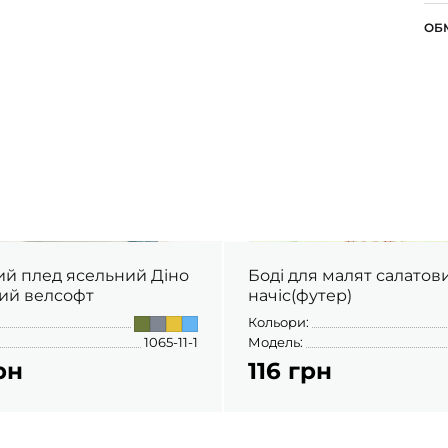
ОБ
ий плед ясельний Діно
Боді для малят салатов
ий велсофт
начіс(футер)
Кольори:
1065-11-1
Модель:
рн
116 грн