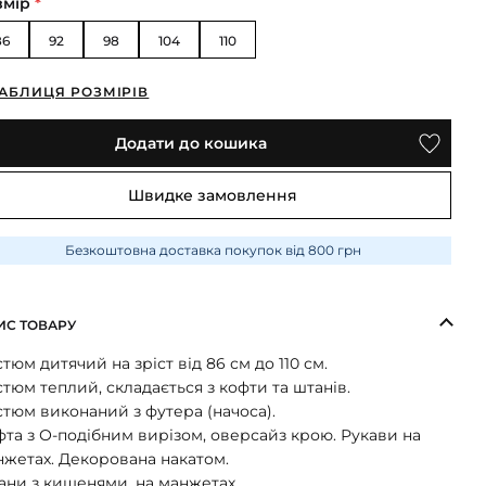
змір
*
86
92
98
104
110
АБЛИЦЯ РОЗМІРІВ
Додати до кошика
Швидке замовлення
Безкоштовна доставка покупок від 800 грн
ИС ТОВАРУ
тюм дитячий на зріст від 86 см до 110 см.
тюм теплий, складається з кофти та штанів.
тюм виконаний з футера (начоса).
та з О-подібним вирізом, оверсайз крою. Рукави на
нжетах. Декорована накатом.
ани з кишенями, на манжетах