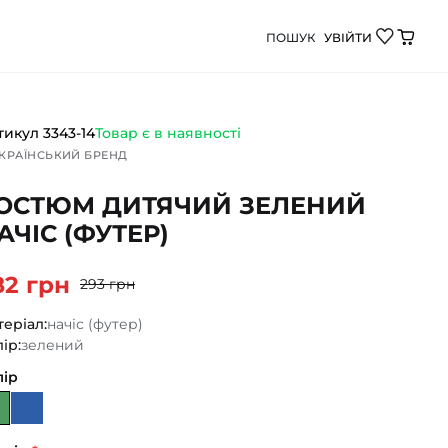
ПОШУК
УВІЙТИ
(футер) від Демі Бебі - якісний дитячий одяг для що
тикул
3343-14
Товар є в наявності
КРАЇНСЬКИЙ БРЕНД
ОСТЮМ ДИТЯЧИЙ ЗЕЛЕНИЙ
АЧІС (ФУТЕР)
82 грн
293 грн
еріал:
начіс (футер)
ір:
зелений
лір