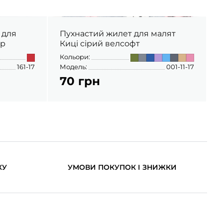
 для
Пухнастий жилет для малят
ір
Киці сірий велсофт
Кольори:
К
161-17
Модель:
001-11-17
М
70 грн
КУ
УМОВИ ПОКУПОК І ЗНИЖКИ