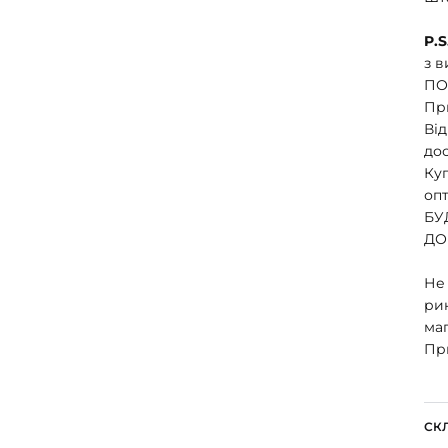
P.S
з в
ПО
Пр
Від
до
Ку
опт
БУ
ДО
Не 
рин
маг
Пр
СК