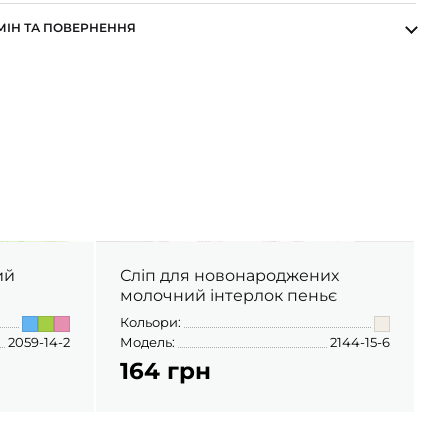
МІН ТА ПОВЕРНЕННЯ
ий
Сліп для новонароджених
молочний інтерлок пеньє
Кольори:
К
2059-14-2
Модель:
2144-15-6
М
164 грн