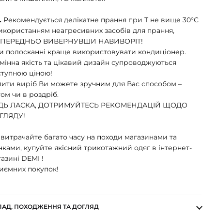
.
Рекомендується делікатне прання при Т не вище 30°C
икористанням неагресивних засобів для прання,
ПЕРЕДНЬО ВИВЕРНУВШИ НАВИВОРІТ!
и полосканні краще використовувати кондиціонер.
мінна якість та цікавий дизайн супроводжуються
ступною ціною!
пити виріб Ви можете зручним для Вас способом –
ом чи в роздріб.
ДЬ ЛАСКА, ДОТРИМУЙТЕСЬ РЕКОМЕНДАЦІЙ ЩОДО
ГЛЯДУ!
витрачайте багато часу на походи магазинами та
ками, купуйте якісний трикотажний одяг в інтернет-
азині DEMI !
иємних покупок!
ЛАД, ПОХОДЖЕННЯ ТА ДОГЛЯД