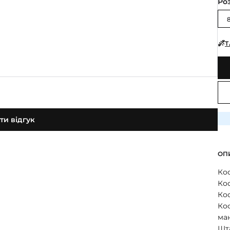
Ро
Т
и відгук
ОП
Кос
Кос
Кос
Коф
ма
Шт