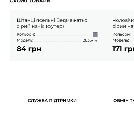
СХОЖІ ТОВАРИ
Штанці ясельні Ведмежатко
Чоловіч
сірий начіс (футер)
сірий на
Кольори:
Кольори:
Модель:
2836-14
Модель:
84 грн
171 гр
СЛУЖБА ПІДТРИМКИ
ОБМІН Т