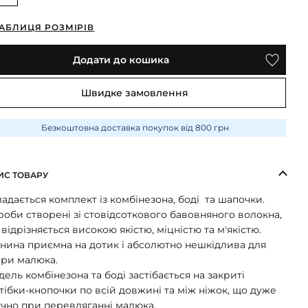
АБЛИЦЯ РОЗМІРІВ
Додати до кошика
Швидке замовлення
Безкоштовна доставка покупок від 800 грн
ИС ТОВАРУ
адається комплект із комбінезона, боді та шапочки.
оби створені зі стовідсоткового бавовняного волокна,
відрізняється високою якістю, міцністю та м'якістю.
анина приємна на дотик і абсолютно нешкідлива для
іри малюка.
ель комбінезона та боді застібається на закриті
тібки-кнопочки по всій довжині та між ніжок, що дуже
учно при перевдяганні малюка.