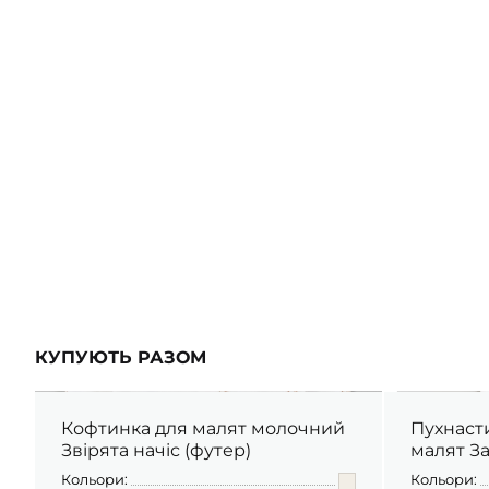
ШАПОЧКИ
ШТАНЦІ
ПОВЗУНКИ
КУПУЮТЬ РАЗОМ
Кофтинка для малят молочний
Пухнаст
Звірята начіс (футер)
малят З
Кольори:
Кольори: