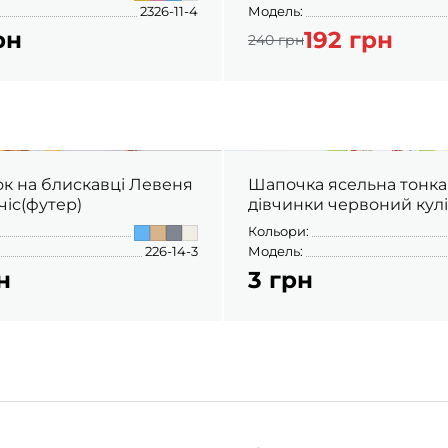
2326-11-4
Модель:
рн
192 грн
240 грн
ок на блискавці Левеня
Шапочка ясельна тонка
чіс(футер)
дівчинки червоний кул
Кольори:
226-14-3
Модель:
н
3 грн