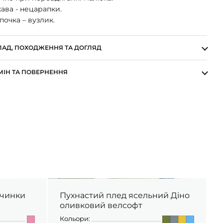
ава - нецарапки.
очка – вузлик.
ЛАД, ПОХОДЖЕННЯ ТА ДОГЛЯД
МІН ТА ПОВЕРНЕННЯ
вчинки
Пухнастий плед ясельний Діно
оливковий велсофт
Кольори:
К