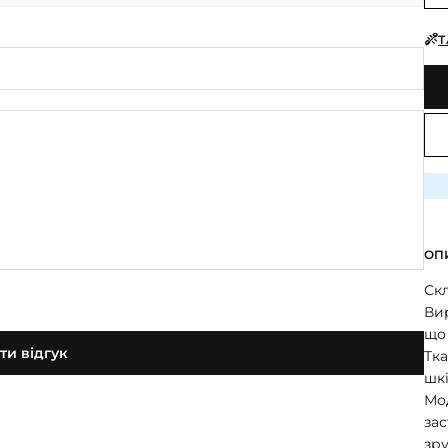
Т
ОП
Скл
Вир
що 
и відгук
Тк
шк
Мод
зас
зр