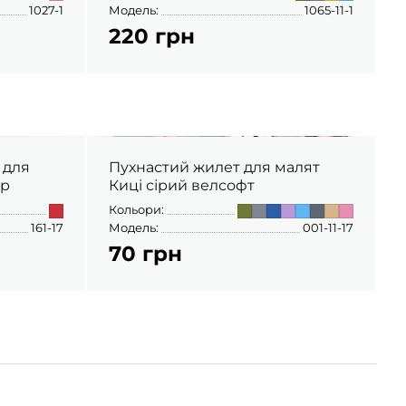
1027-1
Модель:
1065-11-1
М
220 грн
 для
Пухнастий жилет для малят
ір
Киці сірий велсофт
Кольори:
К
161-17
Модель:
001-11-17
М
70 грн