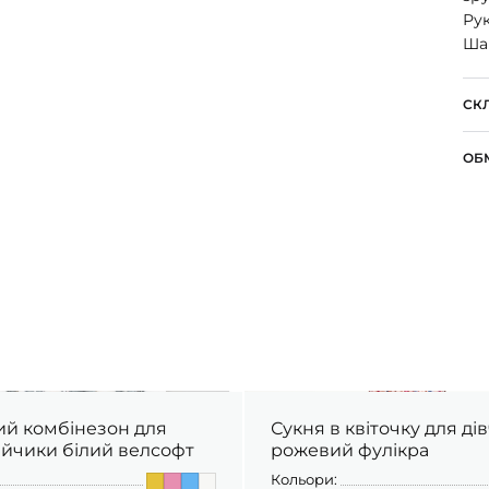
Рук
Шап
СК
ОБ
ий комбінезон для
Сукня в квіточку для ді
айчики білий велсофт
рожевий фулікра
Кольори: