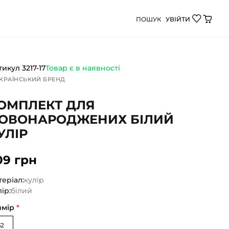
ПОШУК
УВІЙТИ
ілий кулір від Демі Бебі - якісний дитячий одяг для
тикул
3217-17
Товар є в наявності
КРАЇНСЬКИЙ БРЕНД
ОМПЛЕКТ ДЛЯ
ОВОНАРОДЖЕНИХ БІЛИЙ
УЛІР
09 грн
еріал:
кулір
ір:
білий
змір
*
62