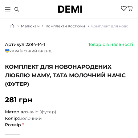
Малюкам
Комплекти Костюми
Комплект для новонарод
Артикул
2294-14-1
Товар є в наявності
МАЛЮКАМ
УКРАЇНСЬКИЙ БРЕНД
ДІВЧИНКА
ХЛОПЧИК
КОМПЛЕКТ ДЛЯ НОВОНАРОДЕНИХ
НОВИНКИ
ЖІНКИ
НОВИНКИ
ЛЮБЛЮ МАМУ, ТАТА МОЛОЧНИЙ НАЧІС
РОЗПРОДАЖ
НОВИНКИ
(ФУТЕР)
РОЗПРОДАЖ
НОВИНКИ
АКСЕСУАРИ
РОЗПРОДАЖ
БІЛИЗНА
281 грн
РОЗПРОДАЖ
БІЛИЗНА ПІЖАМИ
БІЛИЗНА
БОМБЕРИ КУРТКИ
БІЛИЗНА
Матеріал:
начіс (футер)
БОДІ ПІСОЧНИКИ
ГОЛЬФИ
ВЕЛОСИПЕДКИ
Колір:
молочний
КОСТЮМИ
ШОРТИ
ДЖЕМПЕРИ
КОЛГОТКИ
Розмір
*
ШКАРПЕТКИ
ЛОСИНИ
ГОЛЬФИ
ЖИЛЕТИ
КОСТЮМИ