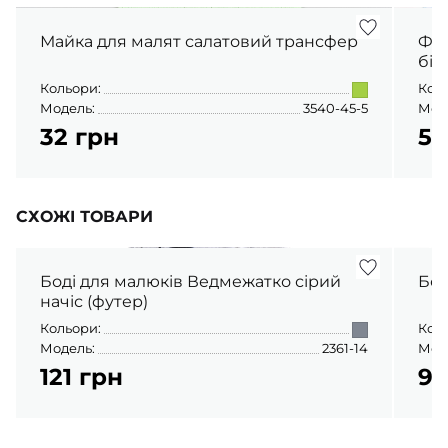
Майка для малят салатовий трансфер
Фут
бір
Кольори:
Кол
Модель:
3540-45-5
Мод
32 грн
56
СХОЖІ ТОВАРИ
Боді для малюків Ведмежатко сірий
начіс (футер)
Кольори:
Кол
Модель:
2361-14
Мод
121 грн
95