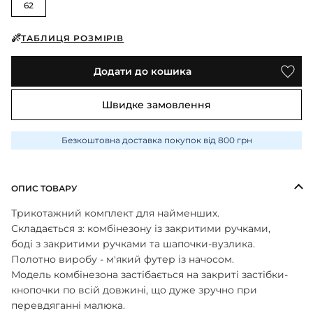
62
ПІЖАМИ
КОЛГОТКИ
КОМПЛЕКТИ
КОЛГОТКИ
КОМПЛЕКТИ
ШКАРПЕТКИ
ШКАРПЕТКИ
КУРТКИ
ТАБЛИЦЯ РОЗМІРІВ
ФУТБОЛКИ
КОСТЮМИ
БОМБЕРИ
КОМБІНЕЗОНИ
КОМПЛЕКТИ
ШКАРПЕТКИ
ПІЖАМИ
Додати до кошика
КОМПЛЕКТИ
СЛІДИ
ЛОНГСЛІВИ
КОСТЮМИ
БЛУЗИ
ТЕРМОБІЛИЗНА
Швидке замовлення
КОФТИНКИ
ЛОСИНИ
ФУТБОЛКИ
ДЖОГЕРИ
КУРТКИ
Безкоштовна доставка покупок від 800 грн
ХУДІ ЛОНГСЛІВИ
ПІЖАМИ
СВІТШОТИ
ПЕЛЮШКА-КОКОН
З ШАПОЧКОЮ
СУКНІ
ШАПКИ
ОПИС ТОВАРУ
ПЕРЧАТКИ
ТЕРМОБІЛИЗНА
ШОРТИ
Трикотажний комплект для найменших.
ПЛЕДИ
ФУТБОЛКИ
Складається з: комбінезону із закритими ручками,
ШТАНИ ДЖОГЕРИ
СУКНІ
боді з закритими ручками та шапочки-вузлика.
ХУДІ СВІТШОТИ
Полотно виробу - м'який футер із начосом.
ФУТБОЛКИ
ШАПКИ ПОВ'ЯЗКИ
Модель комбінезона застібається на закриті застібки-
кнопочки по всій довжині, що дуже зручно при
ЧОЛОВІЧКИ СЛІПИ
перевдяганні малюка.