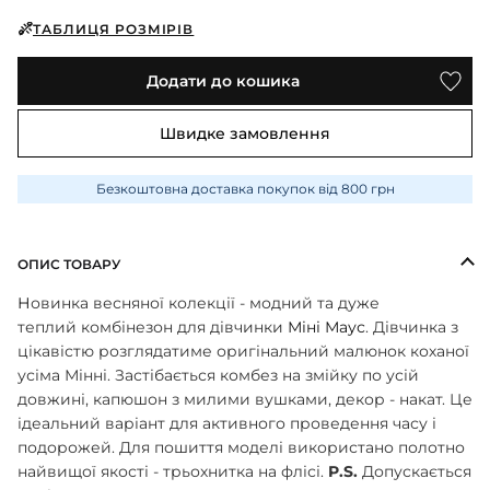
ПІЖАМИ
КОЛГОТКИ
КОМПЛЕКТИ
КОЛГОТКИ
КОМПЛЕКТИ
ТАБЛИЦЯ РОЗМІРІВ
ШКАРПЕТКИ
ШКАРПЕТКИ
КУРТКИ
ФУТБОЛКИ
КОСТЮМИ
БОМБЕРИ
КОМБІНЕЗОНИ
Додати до кошика
КОМПЛЕКТИ
ШКАРПЕТКИ
ПІЖАМИ
КОМПЛЕКТИ
СЛІДИ
ЛОНГСЛІВИ
КОСТЮМИ
Швидке замовлення
БЛУЗИ
ТЕРМОБІЛИЗНА
КОФТИНКИ
ЛОСИНИ
ФУТБОЛКИ
ДЖОГЕРИ
Безкоштовна доставка покупок від 800 грн
КУРТКИ
ХУДІ ЛОНГСЛІВИ
ПІЖАМИ
СВІТШОТИ
ПЕЛЮШКА-КОКОН
З ШАПОЧКОЮ
ОПИС ТОВАРУ
СУКНІ
ШАПКИ
ПЕРЧАТКИ
Н
овинка весняної колекції - модний та дуже
ТЕРМОБІЛИЗНА
ШОРТИ
теплий комбінезон для дівчинки
Міні Маус
. Дівчинка з
ПЛЕДИ
ФУТБОЛКИ
цікавістю розглядатиме оригінальний малюнок коханої
ШТАНИ ДЖОГЕРИ
усіма Мінні. Застібається комбез на змійку по усій
СУКНІ
ХУДІ СВІТШОТИ
довжині, капюшон з милими вушками, декор - накат. Це
ФУТБОЛКИ
ідеальний варіант для активного проведення часу і
ШАПКИ ПОВ'ЯЗКИ
подорожей. Для пошиття моделі використано полотно
ЧОЛОВІЧКИ СЛІПИ
найвищої якості - трьохнитка на флісі.
P.S.
Допускається