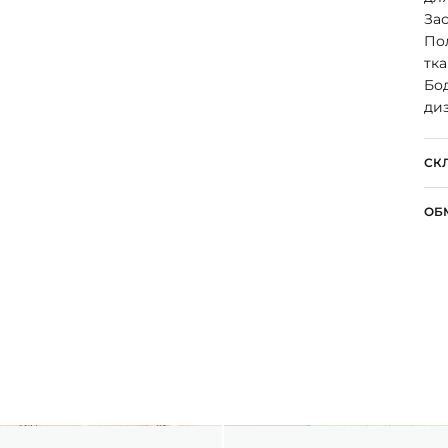
Зас
Пол
тка
Бод
ди
СК
ОБ