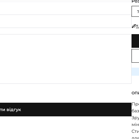
Ро
Т
ОП
Пре
и відгук
баз
Зру
мі
Ст
для