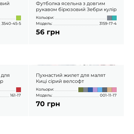
овий
Футболка ясельна з довгим
рукавом бірюзовий Зебри кулір
Кольори:
К
3540-45-5
Модель:
3159-17-4
М
56 грн
 для
Пухнастий жилет для малят
ір
Киці сірий велсофт
Кольори:
К
161-17
Модель:
001-11-17
М
70 грн