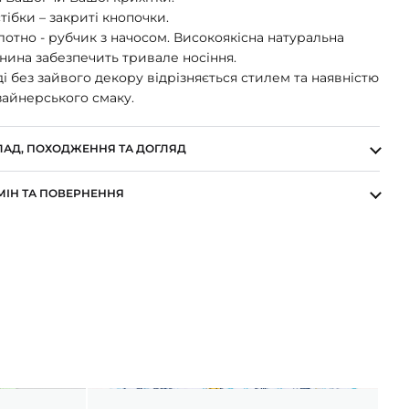
тібки – закриті кнопочки.
отно - рубчик з начосом. Високоякісна натуральна
нина забезпечить тривале носіння.
і без зайвого декору відрізняється стилем та наявністю
зайнерського смаку.
ЛАД, ПОХОДЖЕННЯ ТА ДОГЛЯД
МІН ТА ПОВЕРНЕННЯ