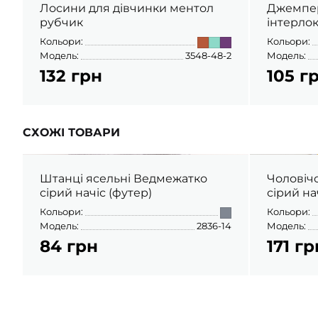
Лосини для дівчинки ментол
Джемпер
рубчик
інтерло
Кольори:
Кольори:
Модель:
3548-48-2
Модель:
132 грн
105 г
СХОЖІ ТОВАРИ
Штанці ясельні Ведмежатко
Чоловіч
сірий начіс (футер)
сірий на
Кольори:
Кольори:
Модель:
2836-14
Модель:
84 грн
171 гр