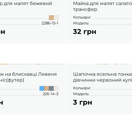
 для малят бежевий
Майка для малят салат
к
трансфер
Кольори:
2286-15-1
Модель:
рн
32 грн
ок на блискавці Левеня
Шапочка ясельна тонка
чіс(футер)
дівчинки червоний кул
Кольори:
226-14-3
Модель:
н
3 грн