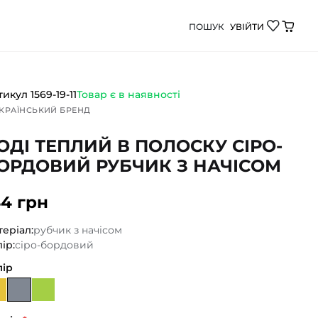
ПОШУК
УВІЙТИ
рдовий рубчик з начісом від Демі Бебі - якісний дит
тикул
1569-19-11
Товар є в наявності
КРАЇНСЬКИЙ БРЕНД
ОДІ ТЕПЛИЙ В ПОЛОСКУ СІРО-
ОРДОВИЙ РУБЧИК З НАЧІСОМ
44 грн
еріал:
рубчик з начісом
ір:
сіро-бордовий
лір