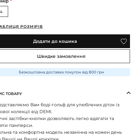
змір
*
74
АБЛИЦЯ РОЗМІРІВ
Додати до кошика
Швидке замовлення
Безкоштовна доставка покупок від 800 грн
ИС ТОВАРУ
дставляємо Вам боді-гольф для улюблених діток із
ової колекції від DEMI.
чні застібки-кнопки дозволяють легко вдягати та
няти памперси.
ильна та комфортна модель незамінна на кожен день
 Вашої чи Вашої крихітки.