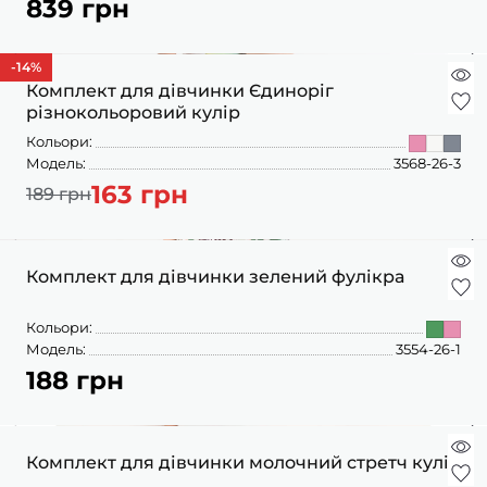
839 грн
ШАПОЧКИ
ШТАНЦІ
ПОВЗУНКИ
-14
%
Комплект для дівчинки Єдиноріг
різнокольоровий кулір
Кольори:
Модель:
3568-26-3
163 грн
189 грн
Комплект для дівчинки зелений фулікра
Кольори:
Модель:
3554-26-1
188 грн
Комплект для дівчинки молочний стретч кулір