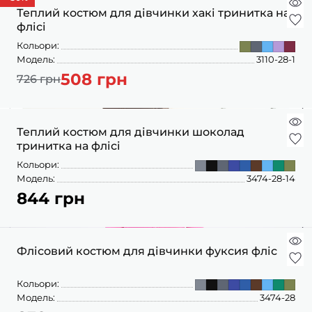
ПІЖАМИ
КОЛГОТКИ
КОМПЛЕКТИ
Теплий костюм для дівчинки хакі тринитка на
КОЛГОТКИ
КОМПЛЕКТИ
ШКАРПЕТКИ
ШКАРПЕТКИ
флісі
КУРТКИ
ФУТБОЛКИ
КОСТЮМИ
БОМБЕРИ
Кольори:
КОМБІНЕЗОНИ
КОМПЛЕКТИ
Модель:
3110-28-1
ШКАРПЕТКИ
ПІЖАМИ
КОМПЛЕКТИ
508 грн
СЛІДИ
ЛОНГСЛІВИ
726 грн
КОСТЮМИ
БЛУЗИ
ТЕРМОБІЛИЗНА
КОФТИНКИ
ЛОСИНИ
ФУТБОЛКИ
ДЖОГЕРИ
Теплий костюм для дівчинки шоколад
КУРТКИ
ХУДІ ЛОНГСЛІВИ
тринитка на флісі
ПІЖАМИ
СВІТШОТИ
ПЕЛЮШКА-КОКОН
Кольори:
З ШАПОЧКОЮ
СУКНІ
ШАПКИ
Модель:
3474-28-14
ПЕРЧАТКИ
844 грн
ТЕРМОБІЛИЗНА
ШОРТИ
ПЛЕДИ
ФУТБОЛКИ
ШТАНИ ДЖОГЕРИ
СУКНІ
ХУДІ СВІТШОТИ
Флісовий костюм для дівчинки фуксия фліс
ФУТБОЛКИ
ШАПКИ ПОВ'ЯЗКИ
Кольори:
ЧОЛОВІЧКИ СЛІПИ
Модель:
3474-28