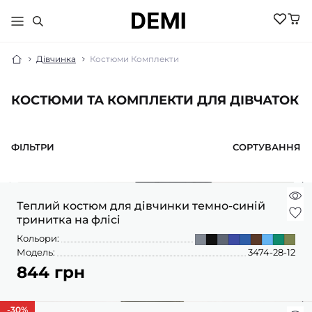
Дівчинка
Костюми Комплекти
КОСТЮМИ ТА КОМПЛЕКТИ ДЛЯ ДІВЧАТОК
МАЛЮКАМ
ДІВЧИНКА
ХЛОПЧИК
ФІЛЬТРИ
СОРТУВАННЯ
НОВИНКИ
ЖІНКИ
НОВИНКИ
РОЗПРОДАЖ
НОВИНКИ
РОЗПРОДАЖ
НОВИНКИ
АКСЕСУАРИ
Теплий костюм для дівчинки темно-синій
РОЗПРОДАЖ
БІЛИЗНА
тринитка на флісі
РОЗПРОДАЖ
БІЛИЗНА ПІЖАМИ
БІЛИЗНА
Кольори:
БОМБЕРИ КУРТКИ
БІЛИЗНА
Модель:
3474-28-12
БОДІ ПІСОЧНИКИ
ГОЛЬФИ
ВЕЛОСИПЕДКИ
844 грн
КОСТЮМИ
ШОРТИ
ДЖЕМПЕРИ
КОЛГОТКИ
ШКАРПЕТКИ
ЛОСИНИ
ГОЛЬФИ
ЖИЛЕТИ
-30
%
КОСТЮМИ